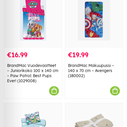
€16.99
€19.99
BrandMac Vuodevaatteet
BrandMac Makuupussi –
– Juniorikoko 100 x 140 cm
140 x 70 cm – Avengers
– Paw Patrol: Best Pups
(180002)
Ever! (1029008)