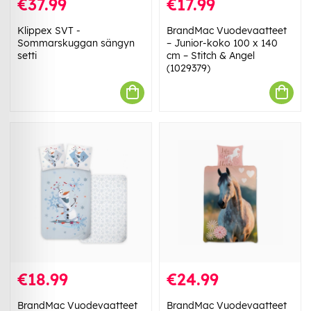
€37.99
€17.99
Klippex SVT -
BrandMac Vuodevaatteet
Sommarskuggan sängyn
– Junior-koko 100 x 140
setti
cm – Stitch & Angel
(1029379)
€18.99
€24.99
BrandMac Vuodevaatteet
BrandMac Vuodevaatteet