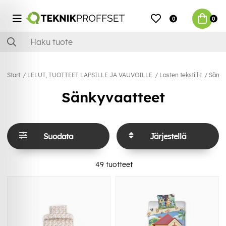
0
0
Start
LELUT, TUOTTEET LAPSILLE JA VAUVOILLE
Lasten tekstiilit
Sänky
Sänkyvaatteet
Suodata
Järjestellä
49
tuotteet