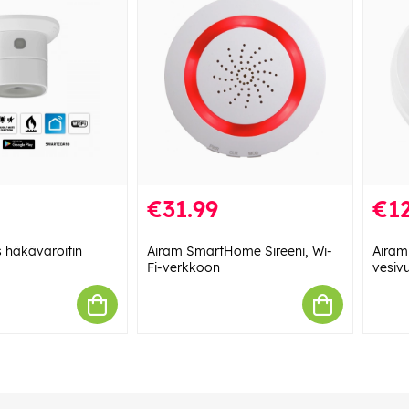
€31.99
€12
s häkävaroitin
Airam SmartHome Sireeni, Wi-
Airam
Fi-verkkoon
vesiv