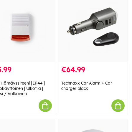
.99
€64.99
 Hämäyssireeni | IP44 |
Technaxx Car Alarm + Car
okäyttöinen | Ulkotila |
charger black
si / Valkoinen