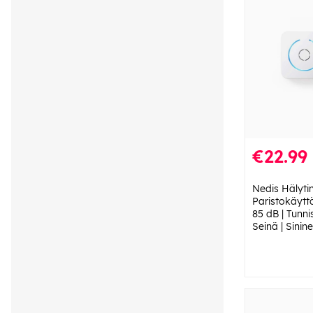
€22.99
Nedis Hälytin 
Paristokäyttö
85 dB | Tunni
Seinä | Sinin