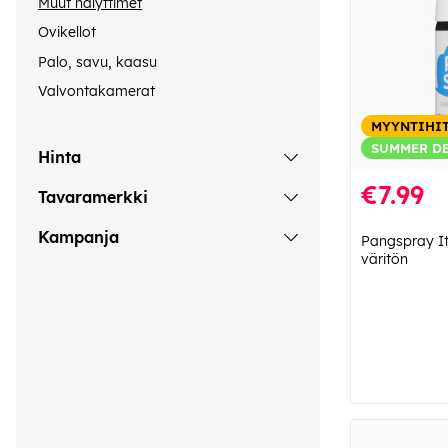
Muut hälyttimet
Ovikellot
Palo, savu, kaasu
Valvontakamerat
MYYNTIHI
SUMMER D
Hinta
€7.99
Tavaramerkki
Kampanja
Pangspray It
väritön