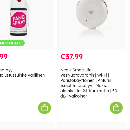
MER DEALS
99
€37.99
spray,
Nedis SmartLife
olustussuihke värillinen
Vesivuotovaroitin | Wi-Fi |
Paristokäyttöinen | Anturin
lisäjohto sisältyy | Maks.
akunkesto: 24 Kuukautta | 50
dB | Valkoinen