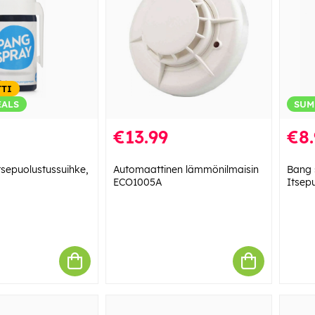
TTI
EALS
SUM
€13.99
€8.
sepuolustussuihke,
Automaattinen lämmönilmaisin
Bang 
ECO1005A
Itsepu