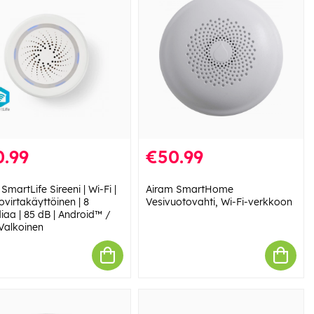
0.99
€50.99
SmartLife Sireeni | Wi-Fi |
Airam SmartHome
ovirtakäyttöinen | 8
Vesivuotovahti, Wi-Fi-verkkoon
iaa | 85 dB | Android™ /
 Valkoinen