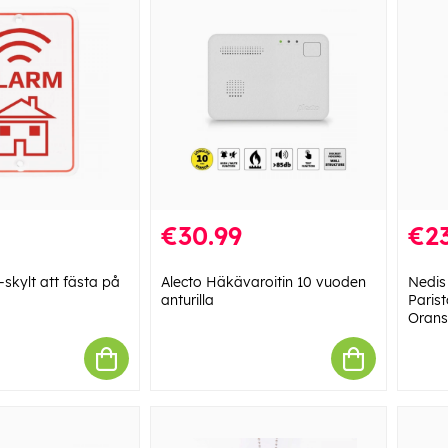
€30.99
€23
skylt att fästa på
Alecto Häkävaroitin 10 vuoden
Nedis
anturilla
Parist
Orans