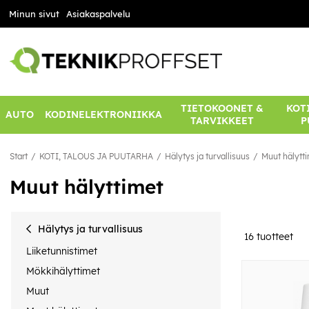
Minun sivut
Asiakaspalvelu
TIETOKOONET &
KOTI
AUTO
KODINELEKTRONIIKKA
TARVIKKEET
P
Start
KOTI, TALOUS JA PUUTARHA
Hälytys ja turvallisuus
Muut hälytt
Muut hälyttimet
Hälytys ja turvallisuus
16
tuotteet
Liiketunnistimet
Mökkihälyttimet
Muut