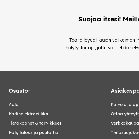
Suojaa itsesi! Meil
Täältä löydät laajan valikoiman mu
hälytystarroja, jotta voit tehdä sel
Osastot
Asiakaspa
auto
Palvelu ja ap
kodinelektroniikka
Ottaa yhteyt
tietokoonet & tarvikkeet
Verkkokaupan
koti, talous ja puutarha
Tietosuojaka