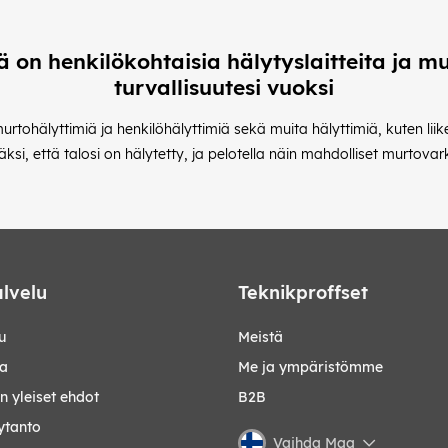
lä on henkilökohtaisia hälytyslaitteita ja mu
turvallisuutesi vuoksi
rtohälyttimiä ja henkilöhälyttimiä sekä muita hälyttimiä, kuten liike
väksi, että talosi on hälytetty, ja pelotella näin mahdolliset murtov
lvelu
Teknikproffset
u
Meistä
ta
Me ja ympäristömme
 yleiset ehdot
B2B
ytanto
Vaihda Maa