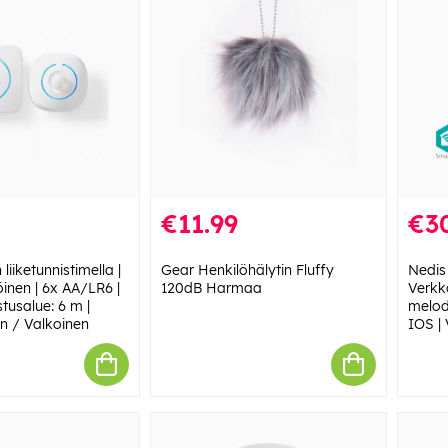
€11.99
€3
liiketunnistimella |
Gear Henkilöhälytin Fluffy
Nedis 
inen | 6x AA/LR6 |
120dB Harmaa
Verkk
stusalue: 6 m |
melod
en / Valkoinen
IOS |