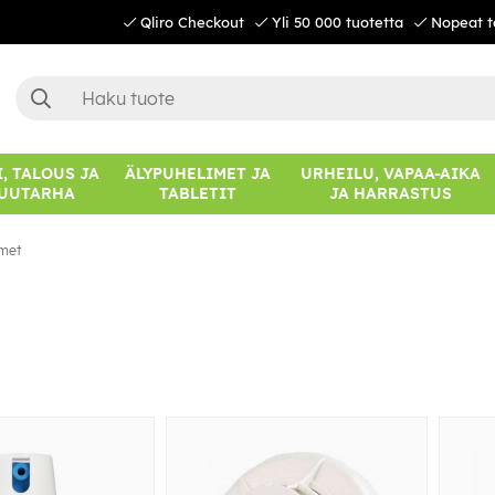
Qliro Checkout
Yli 50 000 tuotetta
Nopeat t
, TALOUS JA
ÄLYPUHELIMET JA
URHEILU, VAPAA-AIKA
UUTARHA
TABLETIT
JA HARRASTUS
imet