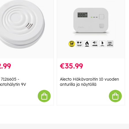
.99
€35.99
 7126605 -
Alecto Häkävaroitin 10 vuoden
uotohälytin 9V
anturilla ja näytöllä