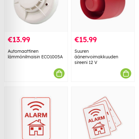
€13.99
€15.99
Automaattinen
Suuren
lämmönilmaisin ECO1005A
äänenvoimakkuuden
sireeni 12 V