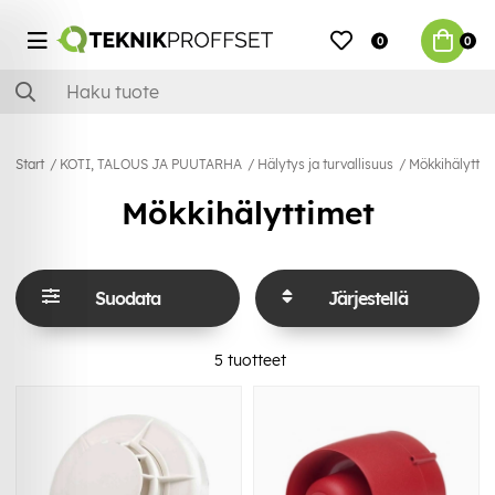
0
0
Start
KOTI, TALOUS JA PUUTARHA
Hälytys ja turvallisuus
Mökkihälyttim
Mökkihälyttimet
Suodata
Järjestellä
5
tuotteet