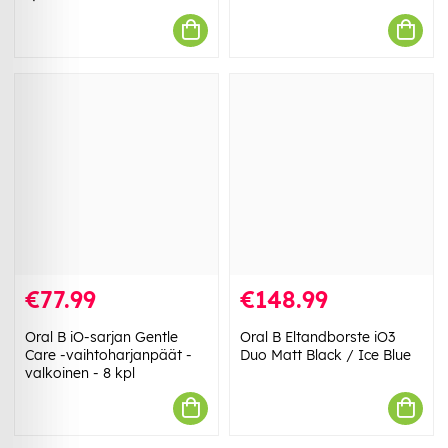
€77.99
€148.99
Oral B iO-sarjan Gentle
Oral B Eltandborste iO3
Care -vaihtoharjanpäät -
Duo Matt Black / Ice Blue
valkoinen - 8 kpl