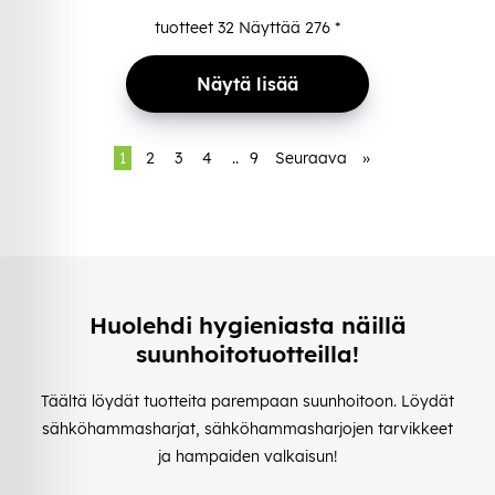
tuotteet
32
Näyttää
276
*
Näytä lisää
1
2
3
4
..
9
Seuraava
»
Huolehdi hygieniasta näillä
suunhoitotuotteilla!
Täältä löydät tuotteita parempaan suunhoitoon. Löydät
sähköhammasharjat, sähköhammasharjojen tarvikkeet
ja hampaiden valkaisun!