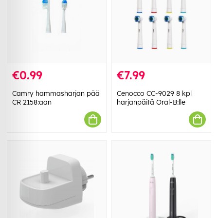
€0.99
€7.99
Camry hammasharjan pää
Cenocco CC-9029 8 kpl
CR 2158:aan
harjanpäitä Oral-B:lle