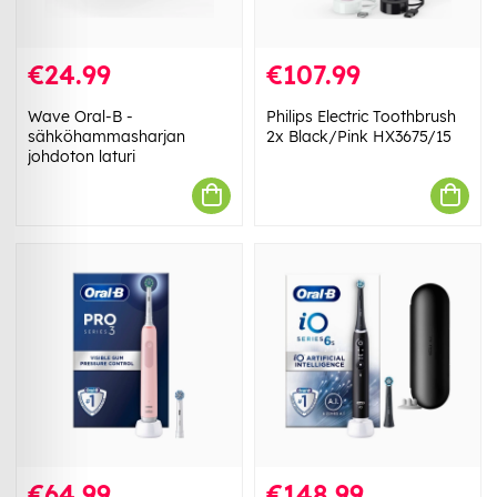
€24.99
€107.99
Wave Oral-B -
Philips Electric Toothbrush
sähköhammasharjan
2x Black/Pink HX3675/15
johdoton laturi
€64.99
€148.99