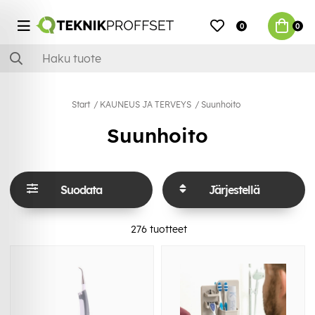
0
0
Start
KAUNEUS JA TERVEYS
Suunhoito
Suunhoito
Suodata
Järjestellä
276
tuotteet