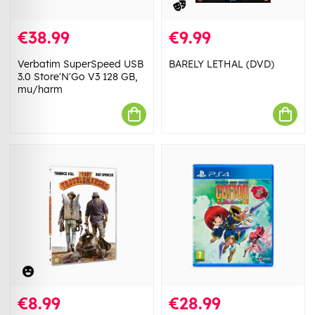
€38.99
€9.99
Verbatim SuperSpeed USB
BARELY LETHAL (DVD)
3.0 Store'N'Go V3 128 GB,
mu/harm
€8.99
€28.99