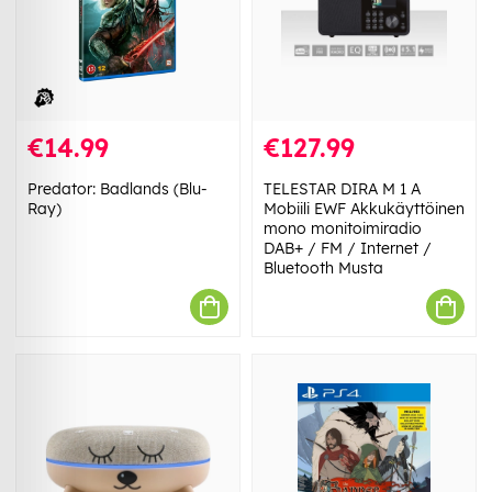
€14.99
€127.99
Predator: Badlands (Blu-
TELESTAR DIRA M 1 A
Ray)
Mobiili EWF Akkukäyttöinen
mono monitoimiradio
DAB+ / FM / Internet /
Bluetooth Musta