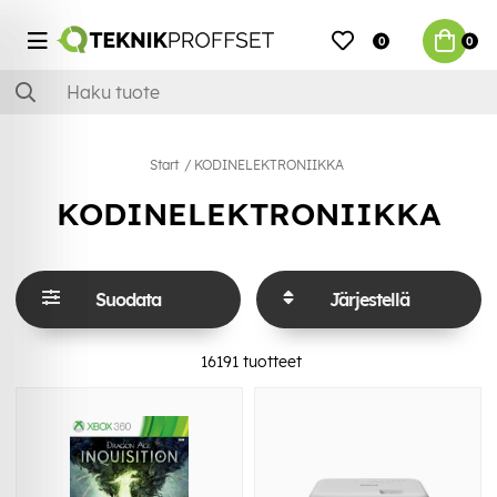
0
0
Start
KODINELEKTRONIIKKA
KODINELEKTRONIIKKA
Suodata
Järjestellä
16191
tuotteet