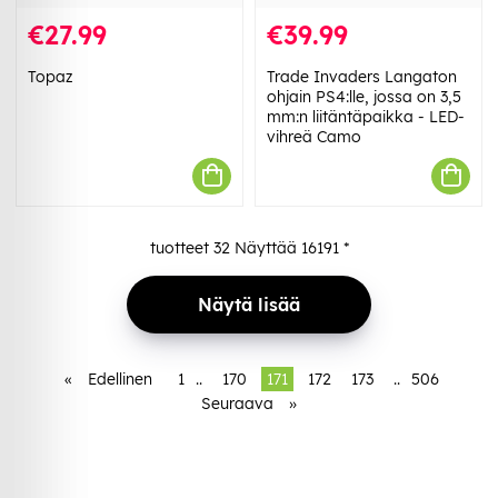
€27.99
€39.99
Topaz
Trade Invaders Langaton
ohjain PS4:lle, jossa on 3,5
mm:n liitäntäpaikka - LED-
vihreä Camo
tuotteet
32
Näyttää
16191
*
Näytä lisää
«
Edellinen
1
..
170
171
172
173
..
506
Seuraava
»