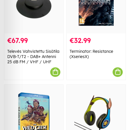
€67.99
€32.99
Televés Vahvistettu Sisätila
Terminator: Resistance
DVB-T/T2 - DAB+ Antenni
(XseriesX)
25 dB FM / VHF / UHF