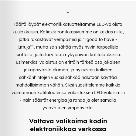
"
Täältä löydät elektroniikkatuotteitamme LED-valoista
kuulokkeisiin. Kotielektroniikkasivumme on keidas niille,
jotka rakastavat vempaimia ja ""good to have -
juttuja"", mutta se sisältää myös hyvin tarpeellisia
tuotteita, joita tarvitaan nykypäivän kotitalouksissa.
Esimerkiksi valaistus on erittäin tärkeä osa jokaisen
jokapäiväistä elämää, ja nykyisten kalliiden
sähkönhintojen vuoksi sähköä halutaan käyttää
mahdollisimman vähän. Siksi suosittelemme kaikkia
vaihtamaan kotitaloutensa valaistuksen LED-valaisimiin
- näin säästät energiaa ja rahaa ja olet samalla
ystävällinen ympäristölle.
Valtava valikoima kodin
elektroniikkaa verkossa