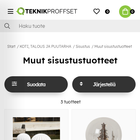
0
0
Start
KOTI, TALOUS JA PUUTARHA
Sisustus
Muut sisustustuotteet
Muut sisustustuotteet
Suodata
Järjestellä
3
tuotteet