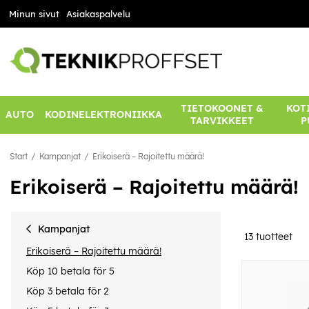
Minun sivut
Asiakaspalvelu
TIETOKOONET &
KOTI
AUTO
KODINELEKTRONIIKKA
TARVIKKEET
P
Start
Kampanjat
Erikoiserä – Rajoitettu määrä!
Erikoiserä – Rajoitettu määrä!
Kampanjat
13
tuotteet
Erikoiserä – Rajoitettu määrä!
Köp 10 betala för 5
Köp 3 betala för 2