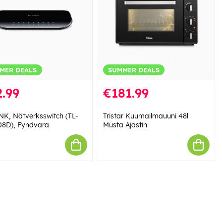
MER DEALS
SUMMER DEALS
.99
€181.99
NK, Nätverksswitch (TL-
Tristar Kuumailmauuni 48l
8D), Fyndvara
Musta Ajastin