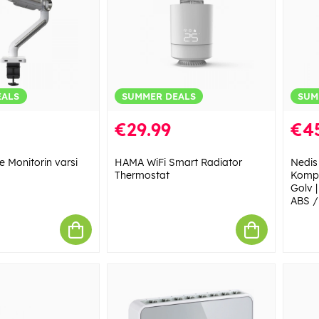
EALS
SUMMER DEALS
SUM
€29.99
€4
e Monitorin varsi
HAMA WiFi Smart Radiator
Nedis
Thermostat
Kompa
Golv |
ABS /