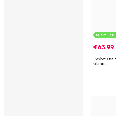
SUMMER D
€63.99
Desire2 Desir
alumiini