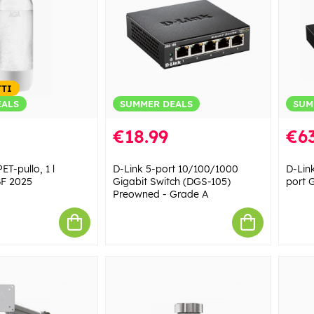
TTI
EALS
SUMMER DEALS
SUM
€18.99
€63
T-pullo, 1 l
D-Link 5-port 10/100/1000
D-Lin
BF 2025
Gigabit Switch (DGS-105)
port 
Preowned - Grade A