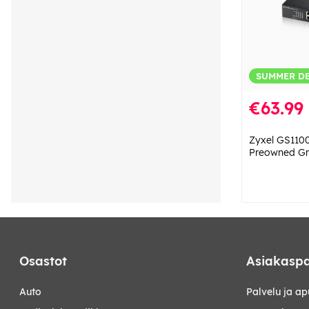
SUMMER D
€63.99
Zyxel GS1100
Preowned Gr
Osastot
Asiakaspa
auto
Palvelu ja ap