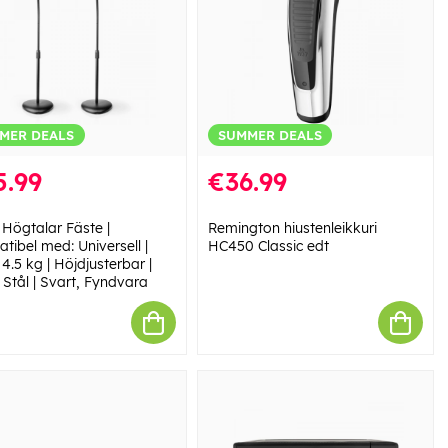
MER DEALS
SUMMER DEALS
5.99
€36.99
 Högtalar Fäste |
Remington hiustenleikkuri
tibel med: Universell |
HC450 Classic edt
 4.5 kg | Höjdjusterbar |
 Stål | Svart, Fyndvara