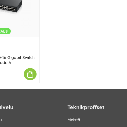
EALS
-16 Gigabit Switch
ade A
lvelu
Teknikproffset
u
Meistä