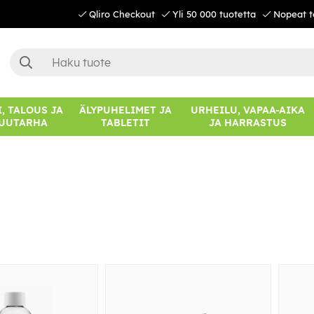
Qliro Checkout
Yli 50 000 tuotetta
Nopeat t
, TALOUS JA
ÄLYPUHELIMET JA
URHEILU, VAPAA-AIKA
UUTARHA
TABLETIT
JA HARRASTUS