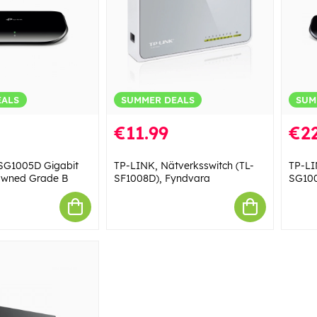
EALS
SUMMER DEALS
SUM
€11.99
€22
SG1005D Gigabit
TP-LINK, Nätverksswitch (TL-
TP-LI
eowned Grade B
SF1008D), Fyndvara
SG100