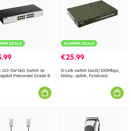
MER DEALS
SUMMER DEALS
.99
€25.99
k GO-SW-16G Switch 16-
D-Link switch 16x10/100Mbps,
Gigabit Preowned Grade B
NWay, uplink, Fyndvara