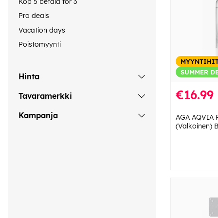
Köp 5 betala för 3
Pro deals
Vacation days
Poistomyynti
MYYNTIHI
SUMMER D
Hinta
€16.99
Tavaramerkki
Kampanja
AGA AQVIA PE
(Valkoinen) 