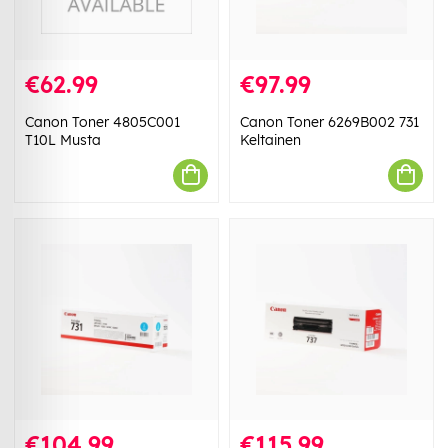
€62.99
€97.99
Canon Toner 4805C001
Canon Toner 6269B002 731
T10L Musta
Keltainen
€104.99
€115.99