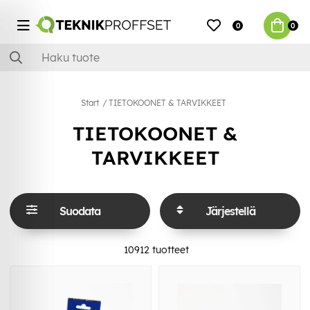
0
0
Start
TIETOKOONET & TARVIKKEET
TIETOKOONET &
TARVIKKEET
Suodata
Järjestellä
10912
tuotteet