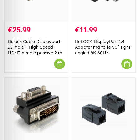
€25.99
€11.99
Delock Cable Displayport
DeLOCK DisplayPort 1.4
1.1 male > High Speed
Adapter ma to fe 90° right
HDMI-A male passive 2 m
angled 8K 60Hz