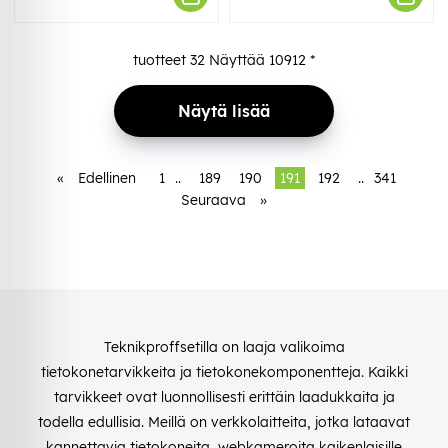
tuotteet
32
Näyttää
10912
*
Näytä lisää
«
Edellinen
1
..
189
190
191
192
..
341
Seuraava
»
Teknikproffsetilla on laaja valikoima
tietokonetarvikkeita ja tietokonekomponentteja. Kaikki
tarvikkeet ovat luonnollisesti erittäin laadukkaita ja
todella edullisia. Meillä on verkkolaitteita, jotka lataavat
kannettavia tietokoneita, webkameroita kaikenlaisille