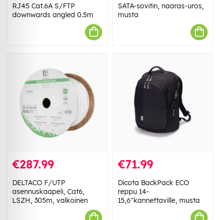
RJ45 Cat.6A S/FTP
SATA-sovitin, naaras-uros,
downwards angled 0.5m
musta
€287.99
€71.99
DELTACO F/UTP
Dicota BackPack ECO
asennuskaapeli, Cat6,
reppu 14-
LSZH, 305m, valkoinen
15,6"kannettaville, musta