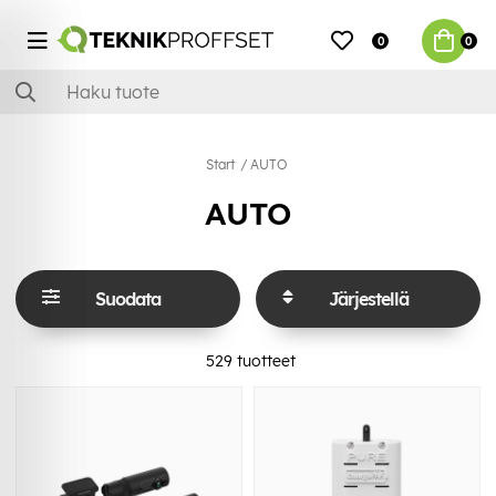
0
0
Start
AUTO
AUTO
Suodata
Järjestellä
529
tuotteet