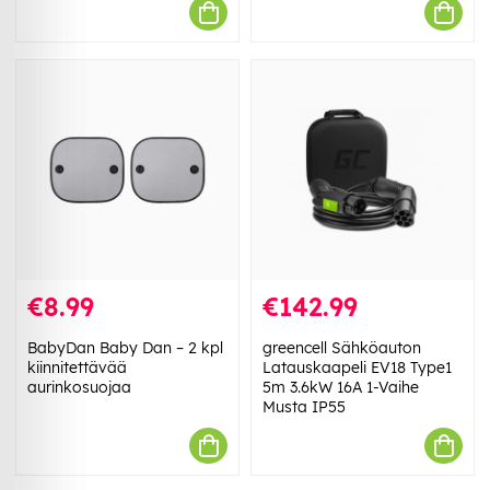
€8.99
€142.99
BabyDan Baby Dan – 2 kpl
greencell Sähköauton
kiinnitettävää
Latauskaapeli EV18 Type1
aurinkosuojaa
5m 3.6kW 16A 1-Vaihe
Musta IP55