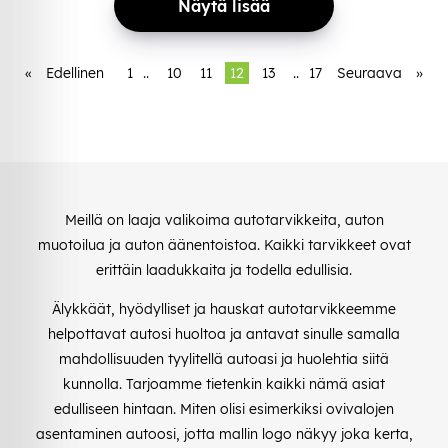
Näytä lisää
«
Edellinen
1
..
10
11
12
13
..
17
Seuraava
»
Meillä on laaja valikoima autotarvikkeita, auton
muotoilua ja auton äänentoistoa. Kaikki tarvikkeet ovat
erittäin laadukkaita ja todella edullisia.
Älykkäät, hyödylliset ja hauskat autotarvikkeemme
helpottavat autosi huoltoa ja antavat sinulle samalla
mahdollisuuden tyylitellä autoasi ja huolehtia siitä
kunnolla. Tarjoamme tietenkin kaikki nämä asiat
edulliseen hintaan. Miten olisi esimerkiksi ovivalojen
asentaminen autoosi, jotta mallin logo näkyy joka kerta,