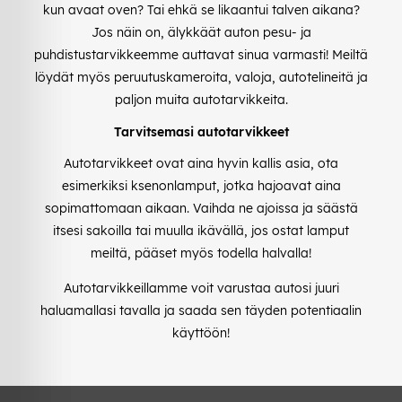
kun avaat oven? Tai ehkä se likaantui talven aikana?
Jos näin on, älykkäät auton pesu- ja
puhdistustarvikkeemme auttavat sinua varmasti! Meiltä
löydät myös peruutuskameroita, valoja, autotelineitä ja
paljon muita autotarvikkeita.
Tarvitsemasi autotarvikkeet
Autotarvikkeet ovat aina hyvin kallis asia, ota
esimerkiksi ksenonlamput, jotka hajoavat aina
sopimattomaan aikaan. Vaihda ne ajoissa ja säästä
itsesi sakoilla tai muulla ikävällä, jos ostat lamput
meiltä, pääset myös todella halvalla!
Autotarvikkeillamme voit varustaa autosi juuri
haluamallasi tavalla ja saada sen täyden potentiaalin
käyttöön!