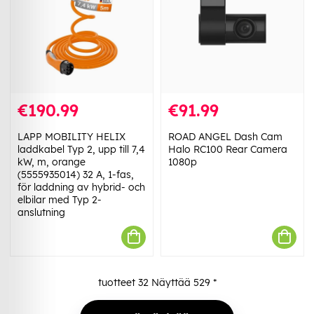
€190.99
€91.99
LAPP MOBILITY HELIX
ROAD ANGEL Dash Cam
laddkabel Typ 2, upp till 7,4
Halo RC100 Rear Camera
kW, m, orange
1080p
(5555935014) 32 A, 1-fas,
för laddning av hybrid- och
elbilar med Typ 2-
anslutning
tuotteet
32
Näyttää
529
*