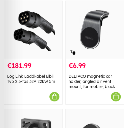
€181.99
€6.99
LogiLink Laddkabel Elbil
DELTACO magnetic car
Typ 2 3-fas 32A 22kW 5m
holder, angled air vent
mount, for mobile, black