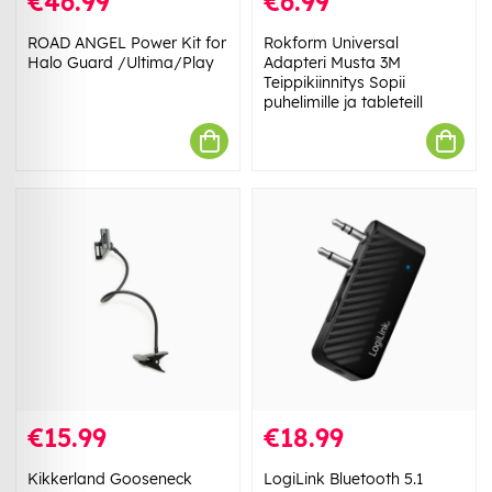
€46.99
€6.99
ROAD ANGEL Power Kit for
Rokform Universal
Halo Guard /Ultima/Play
Adapteri Musta 3M
Teippikiinnitys Sopii
puhelimille ja tableteill
€15.99
€18.99
Kikkerland Gooseneck
LogiLink Bluetooth 5.1