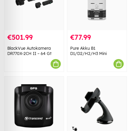
€501.99
€77.99
BlackVue Autokamera
Pure Akku B1
DR770X-2CH II – 64 Gt
D1/D2/H2/H3 Mini