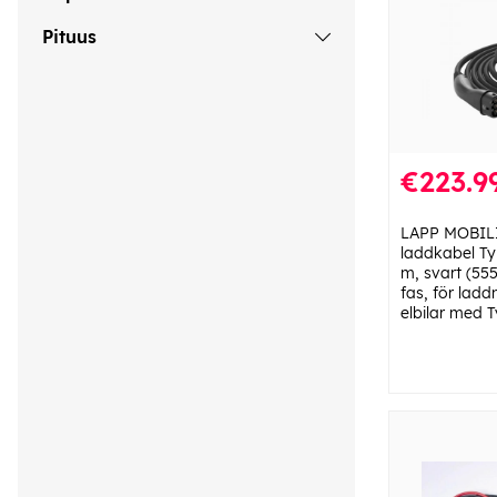
Pituus
€223.9
LAPP MOBIL
laddkabel Typ
m, svart (55
fas, för ladd
elbilar med 