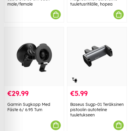
male/female
tuuletusritilälle, hopea
€29.99
€5.99
Garmin Sugkopp Med
Baseus Sugp-01 Teräksinen
Fäste 6/ 6.95 Tum
pistoolin autoteline
tuuletukseen