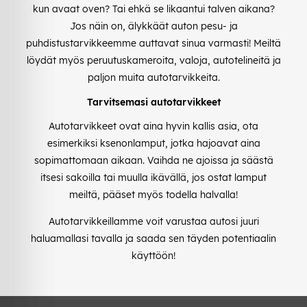
kun avaat oven? Tai ehkä se likaantui talven aikana?
Jos näin on, älykkäät auton pesu- ja
puhdistustarvikkeemme auttavat sinua varmasti! Meiltä
löydät myös peruutuskameroita, valoja, autotelineitä ja
paljon muita autotarvikkeita.
Tarvitsemasi autotarvikkeet
Autotarvikkeet ovat aina hyvin kallis asia, ota
esimerkiksi ksenonlamput, jotka hajoavat aina
sopimattomaan aikaan. Vaihda ne ajoissa ja säästä
itsesi sakoilla tai muulla ikävällä, jos ostat lamput
meiltä, pääset myös todella halvalla!
Autotarvikkeillamme voit varustaa autosi juuri
haluamallasi tavalla ja saada sen täyden potentiaalin
käyttöön!