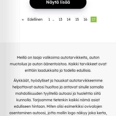
Näytä lisää
«
Edellinen
1
..
13
14
15
16
17
Meillä on laaja valikoima autotarvikkeita, auton
muotoilua ja auton äänentoistoa. Kaikki tarvikkeet ovat
erittäin laadukkaita ja todella edullisia.
Älykkäät, hyödylliset ja hauskat autotarvikkeemme
helpottavat autosi huoltoa ja antavat sinulle samalla
mahdollisuuden tyylitellä autoasi ja huolehtia siitä
kunnolla. Tarjoamme tietenkin kaikki nämä asiat
edulliseen hintaan. Miten olisi esimerkiksi ovivalojen
asentaminen autoosi, jotta mallin logo näkyy joka kerta,