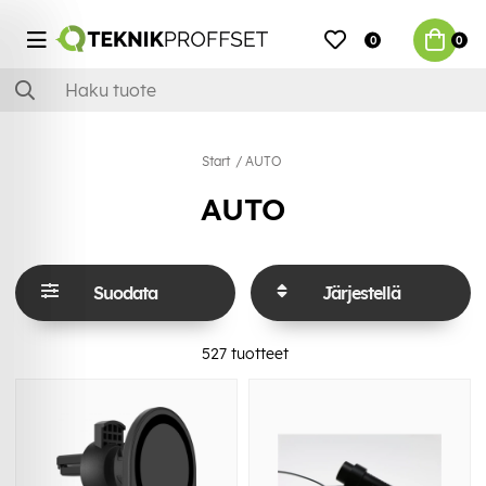
0
0
Start
AUTO
AUTO
Suodata
Järjestellä
527
tuotteet