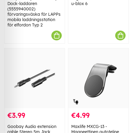
Dock-laddaren
u-blox 6
(5555940002)
förvaringsväska för LAPPs
mobila laddningsstation
för elfordon Typ 2
€3.99
€4.99
Goobay Audio extension
Maxlife MXCG-13 -
cable Stereo 5m Jack
Magneettinen autoteline