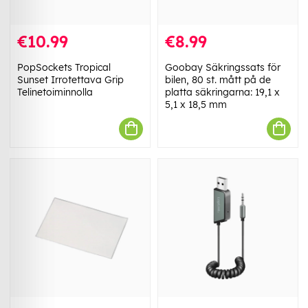
€10.99
€8.99
PopSockets Tropical
Goobay Säkringssats för
Sunset Irrotettava Grip
bilen, 80 st. mått på de
Telinetoiminnolla
platta säkringarna: 19,1 x
5,1 x 18,5 mm