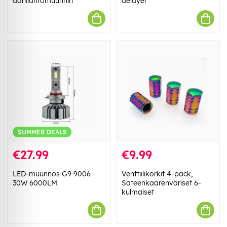
äänilähtömuunnin
delayer
SUMMER DEALS
€27.99
€9.99
LED-muunnos G9 9006
Venttiilikorkit 4-pack,
30W 6000LM
Sateenkaarenväriset 6-
kulmaiset