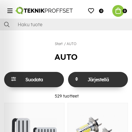
0
0
Start
AUTO
AUTO
Suodata
Järjestellä
529
tuotteet