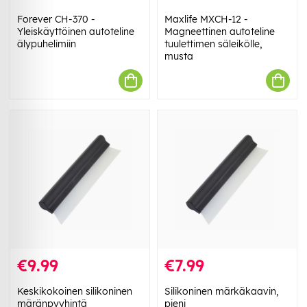
Forever CH-370 -
Maxlife MXCH-12 -
Yleiskäyttöinen autoteline
Magneettinen autoteline
älypuhelimiin
tuulettimen säleikölle,
musta
€9.99
€7.99
Keskikokoinen silikoninen
Silikoninen märkäkaavin,
märänpyyhintä
pieni