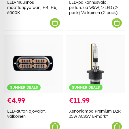
LED-muunnos
LED-paikannusvalo,
moottoripyörään, H4, H6,
pistorasia W5W, 1-LED (2-
6000K
pack) Valkoinen (2-pack)
SUMMER DEALS
SUMMER DEALS
€4.99
€11.99
LED-auton ajovalot,
Xenonlampa Premium D2R
valkoinen
35W AC85V E-märkt