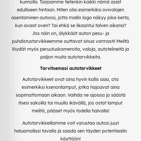
kunnolla. Tarjoamme tietenkin kaikki nämä asiat
edulliseen hintaan. Miten olisi esimerkiksi ovivalojen
asentaminen autoosi, jotta mallin logo näkyy joka kerta,
kun avaat oven? Tai ehkä se likaantui talven aikana?
Jos näin on, älykkäät auton pesu- ja
puhdistustarvikkeemme auttavat sinua varmasti! Meiltä
löydät myös peruutuskameroita, valoja, autotelineitä ja
paljon muita autotarvikkeita.
Tarvitsemasi autotarvikkeet
Autotarvikkeet ovat aina hyvin kallis asia, ota
esimerkiksi ksenonlamput, jotka hajoavat aina
sopimattomaan aikaan. Vaihda ne ajoissa ja säästä
itsesi sakoilla tai muulla ikävällä, jos ostat lamput
meiltä, pääset myös todella halvalla!
Autotarvikkeillamme voit varustaa autosi juuri
haluamallasi tavalla ja saada sen täyden potentiaalin
käyttöön!