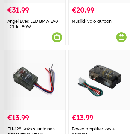
€31.99
€20.99
Angel Eyes LED BMW E90
Musiikkivalo autoon
LCI:lle, 80W
€13.99
€13.99
FH-128 Kaksisuuntainen
Power amplifier low +