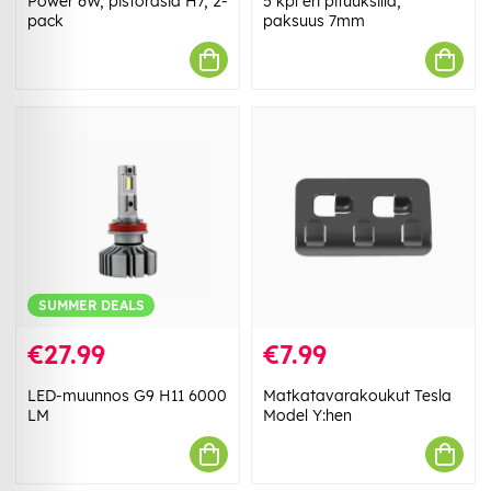
Power 6W, pistorasia H7, 2-
5 kpl eri pituuksilla,
pack
paksuus 7mm
SUMMER DEALS
€27.99
€7.99
LED-muunnos G9 H11 6000
Matkatavarakoukut Tesla
LM
Model Y:hen