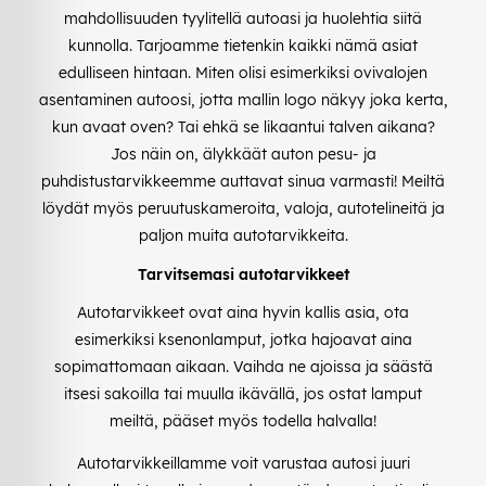
mahdollisuuden tyylitellä autoasi ja huolehtia siitä
kunnolla. Tarjoamme tietenkin kaikki nämä asiat
edulliseen hintaan. Miten olisi esimerkiksi ovivalojen
asentaminen autoosi, jotta mallin logo näkyy joka kerta,
kun avaat oven? Tai ehkä se likaantui talven aikana?
Jos näin on, älykkäät auton pesu- ja
puhdistustarvikkeemme auttavat sinua varmasti! Meiltä
löydät myös peruutuskameroita, valoja, autotelineitä ja
paljon muita autotarvikkeita.
Tarvitsemasi autotarvikkeet
Autotarvikkeet ovat aina hyvin kallis asia, ota
esimerkiksi ksenonlamput, jotka hajoavat aina
sopimattomaan aikaan. Vaihda ne ajoissa ja säästä
itsesi sakoilla tai muulla ikävällä, jos ostat lamput
meiltä, pääset myös todella halvalla!
Autotarvikkeillamme voit varustaa autosi juuri