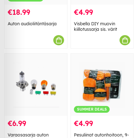
€18.99
€4.99
Auton audioliitäntäsarja
Visbella DIY muovin
kiillotussarja sis. värit
SUMMER DEALS
€6.99
€4.99
Varaosasarja auton
Pesuliinat autonhoitoon, 9-