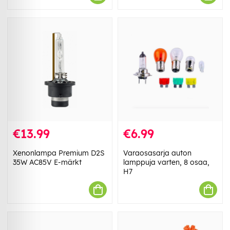
€13.99
€6.99
Xenonlampa Premium D2S
Varaosasarja auton
35W AC85V E-märkt
lamppuja varten, 8 osaa,
H7