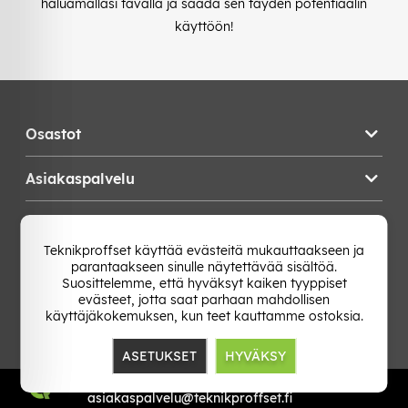
haluamallasi tavalla ja saada sen täyden potentiaalin
käyttöön!
Osastot
Asiakaspalvelu
Teknikproffset
Teknikproffset käyttää evästeitä mukauttaakseen ja
parantaakseen sinulle näytettävää sisältöä.
Vaihda Maa
Suosittelemme, että hyväksyt kaiken tyyppiset
evästeet, jotta saat parhaan mahdollisen
käyttäjäkokemuksen, kun teet kauttamme ostoksia.
ASETUKSET
HYVÄKSY
TP E-commerce Nordic AB
Org.nr: 559386-1841
asiakaspalvelu@teknikproffset.fi