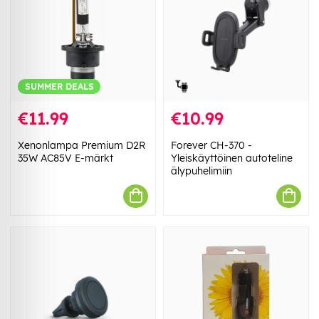
SUMMER DEALS
€11.99
€10.99
Xenonlampa Premium D2R
Forever CH-370 -
35W AC85V E-märkt
Yleiskäyttöinen autoteline
älypuhelimiin