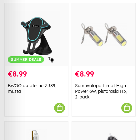
SUMMER DEALS
€8.99
€8.99
BWOO autoteline ZJ89,
Sumuvalopolttimot High
musta
Power 6W, pistorasia H3,
2-pack