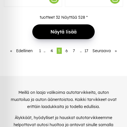
tuotteet
32
Näyttää
528
*
Näytä lisää
«
Edellinen
1
..
4
5
6
7
..
17
Seuraava
»
Meillä on laaja valikoima autotarvikkeita, auton
muotoilua ja auton äänentoistoa. Kaikki tarvikkeet ovat
erittäin laadukkaita ja todella edullisia.
Älykkäät, hyödylliset ja hauskat autotarvikkeemme
helpottavat autosi huoltoa ja antavat sinulle samalla