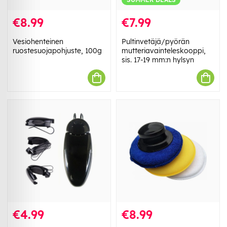
€8.99
€7.99
Vesiohenteinen
Pultinvetäjä/pyörän
ruostesuojapohjuste, 100g
mutteriavainteleskooppi,
sis. 17-19 mm:n hylsyn
€4.99
€8.99