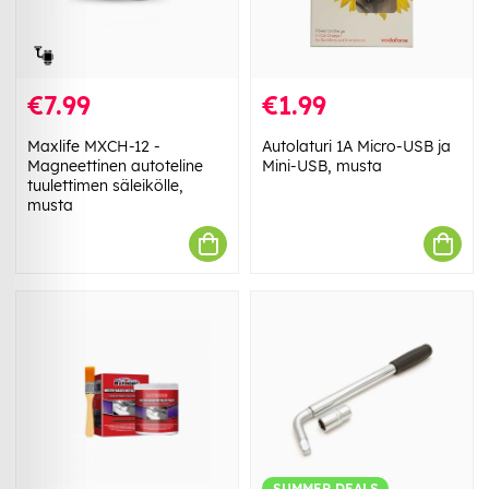
€7.99
€1.99
Maxlife MXCH-12 -
Autolaturi 1A Micro-USB ja
Magneettinen autoteline
Mini-USB, musta
tuulettimen säleikölle,
musta
SUMMER DEALS