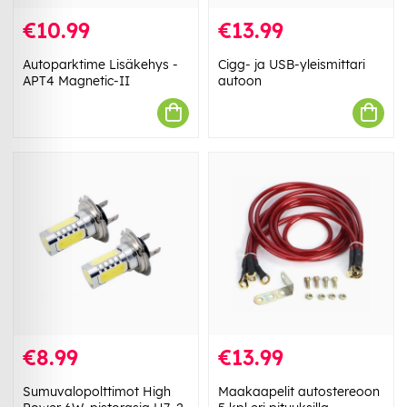
€10.99
€13.99
Autoparktime Lisäkehys -
Cigg- ja USB-yleismittari
APT4 Magnetic-II
autoon
€8.99
€13.99
Sumuvalopolttimot High
Maakaapelit autostereoon