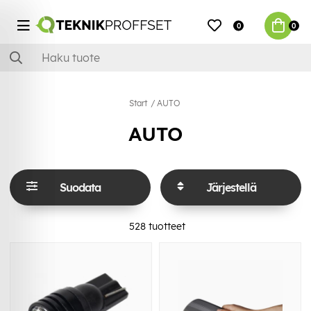
0
0
Start
AUTO
AUTO
Suodata
Järjestellä
528
tuotteet