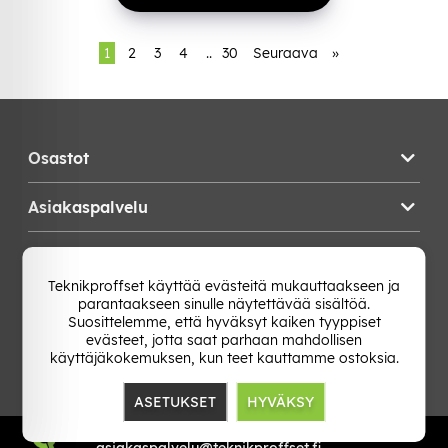
1
2
3
4
..
30
Seuraava
»
Osastot
Asiakaspalvelu
Teknikproffset
Teknikproffset käyttää evästeitä mukauttaakseen ja
parantaakseen sinulle näytettävää sisältöä.
Vaihda Maa
Suosittelemme, että hyväksyt kaiken tyyppiset
evästeet, jotta saat parhaan mahdollisen
käyttäjäkokemuksen, kun teet kauttamme ostoksia.
ASETUKSET
HYVÄKSY
TP E-commerce Nordic AB
Org.nr: 559386-1841