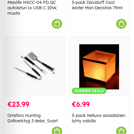
Maxlife MXCC-04 PD QC
3-pack Davidoff Cool
autolaturi 1x USB-C 20W,
Water Man Deostick 75ml
musta
SUMMER DEALS
€23.99
€6.99
Orrefors Hunting
5-pack Kelluva aasialainen
Grillverktyg 3 delar, Svart
lyhty valolla