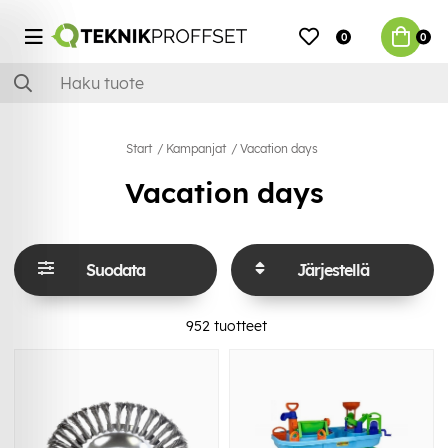
0
0
Start
Kampanjat
Vacation days
Vacation days
Suodata
Järjestellä
952
tuotteet