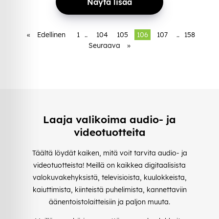
Näytä lisää
«
Edellinen
1
..
104
105
106
107
..
158
Seuraava
»
Laaja valikoima audio- ja
videotuotteita
Täältä löydät kaiken, mitä voit tarvita audio- ja
videotuotteista! Meillä on kaikkea digitaalisista
valokuvakehyksistä, televisioista, kuulokkeista,
kaiuttimista, kiinteistä puhelimista, kannettaviin
äänentoistolaitteisiin ja paljon muuta.