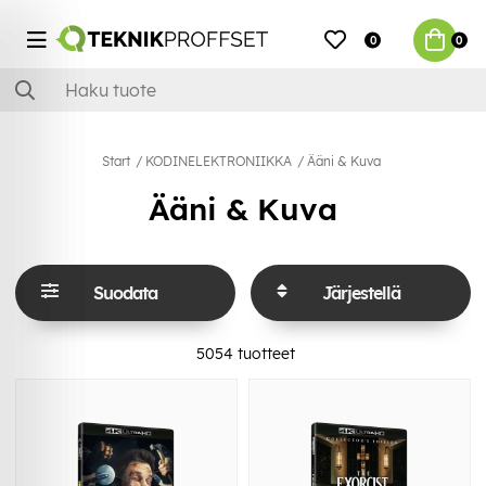
0
0
Start
KODINELEKTRONIIKKA
Ääni & Kuva
Ääni & Kuva
Suodata
Järjestellä
5054
tuotteet