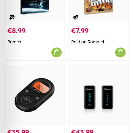
€8.99
€7.99
Breach
Raid on Rommel
€35.99
€43.99