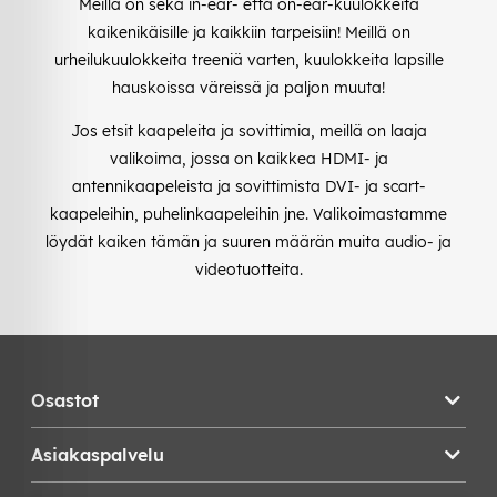
Meillä on sekä in-ear- että on-ear-kuulokkeita
kaikenikäisille ja kaikkiin tarpeisiin! Meillä on
urheilukuulokkeita treeniä varten, kuulokkeita lapsille
hauskoissa väreissä ja paljon muuta!
Jos etsit kaapeleita ja sovittimia, meillä on laaja
valikoima, jossa on kaikkea HDMI- ja
antennikaapeleista ja sovittimista DVI- ja scart-
kaapeleihin, puhelinkaapeleihin jne. Valikoimastamme
löydät kaiken tämän ja suuren määrän muita audio- ja
videotuotteita.
Osastot
Asiakaspalvelu