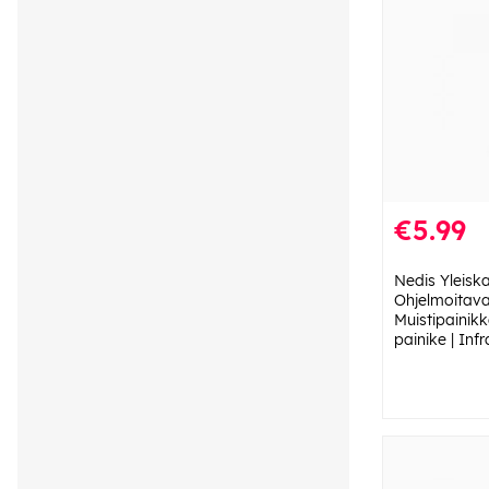
€5.99
Nedis Yleisk
Ohjelmoitava 
Muistipainik
painike | Inf