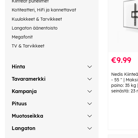
Kiinteät puhelimet
Kotiteatteri, HiFi ja kannettavat
Kuulokkeet & Tarvikkeet
Langaton äänentoisto
Megafonit
TV & Tarvikkeet
€9.99
Hinta
Nedis Kiinteä
Tavaramerkki
- 55 " | Maks
paino: 35 kg 
seinästä: 23 
Kampanja
Pituus
Muotoseikka
Langaton