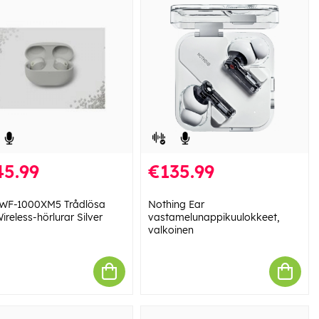
45.99
€135.99
WF-1000XM5 Trådlösa
Nothing Ear
ireless-hörlurar Silver
vastamelunappikuulokkeet,
valkoinen