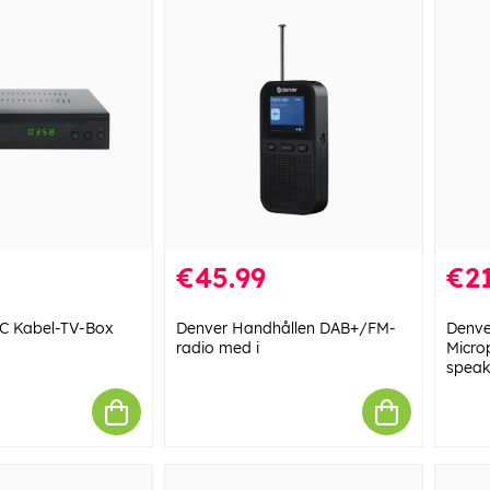
€45.99
€21
C Kabel-TV-Box
Denver Handhållen DAB+/FM-
Denve
radio med i
Microp
speake