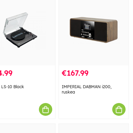
4.99
€167.99
 LS-10 Black
IMPERIAL DABMAN i200,
ruskea