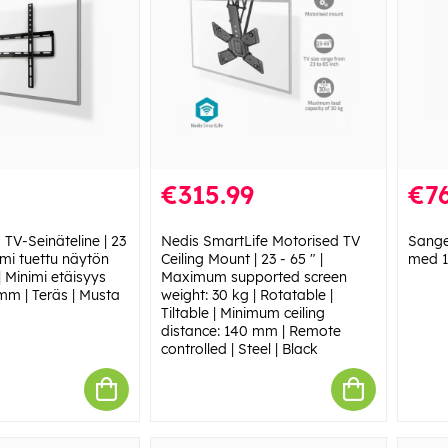
€315.99
€76
 TV-Seinäteline | 23
Nedis SmartLife Motorised TV
Sange
imi tuettu näytön
Ceiling Mount | 23 - 65 " |
med 17
| Minimi etäisyys
Maximum supported screen
mm | Teräs | Musta
weight: 30 kg | Rotatable |
Tiltable | Minimum ceiling
distance: 140 mm | Remote
controlled | Steel | Black