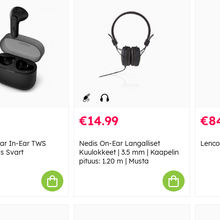
€14.99
€8
urar In-Ear TWS
Nedis On-Ear Langalliset
Lenco
s Svart
Kuulokkeet | 3.5 mm | Kaapelin
pituus: 1.20 m | Musta