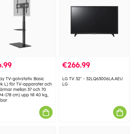
.99
€266.99
y TV-golvstativ Basic
LG TV 32" - 32LQ63006LA.AEU
ek L) för TV-apparater och
LG
kärmar mellan 37 och 70
4-178 cm) upp till 40 kg,
bar