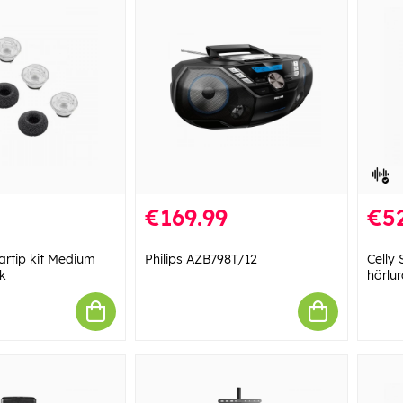
€169.99
€52
artip kit Medium
Philips AZB798T/12
Celly
k
hörlur