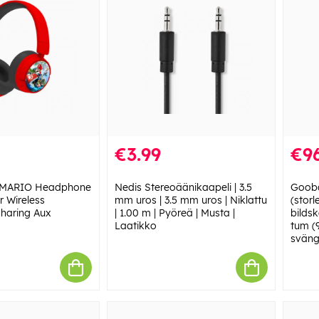
€3.99
€96
o MARIO Headphone
Nedis Stereoäänikaapeli | 3.5
Gooba
r Wireless
mm uros | 3.5 mm uros | Niklattu
(storl
haring Aux
| 1.00 m | Pyöreä | Musta |
bilds
Laatikko
tum (9
sväng