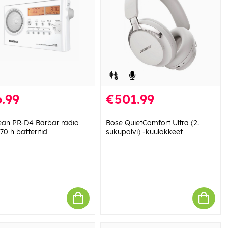
.99
€501.99
an PR-D4 Bärbar radio
Bose QuietComfort Ultra (2.
0 h batteritid
sukupolvi) -kuulokkeet