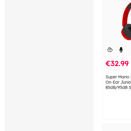
€32.99
Super Mari
On-Ear Junio
85dB/95dB S