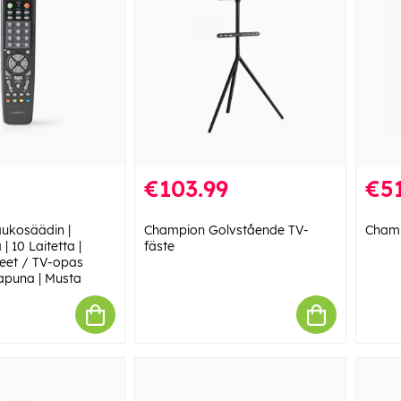
€103.99
€51
aukosäädin |
Champion Golvstående TV-
Champ
| 10 Laitetta |
fäste
keet / TV-opas
rapuna | Musta