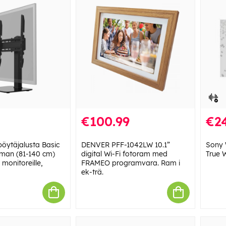
€100.99
€2
öytäjalusta Basic
DENVER PFF-1042LW 10.1”
Sony 
uman (81-140 cm)
digital Wi-Fi fotoram med
True W
a monitoreille,
FRAMEO programvara. Ram i
ek-trä.