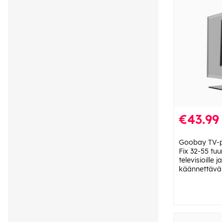
€43.99
Goobay TV-p
Fix 32-55 tu
televisioille j
käännettävä