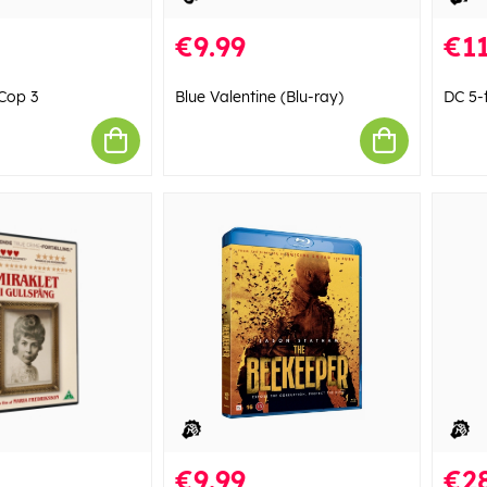
€9.99
€11
 Cop 3
Blue Valentine (Blu-ray)
DC 5-f
€9.99
€28