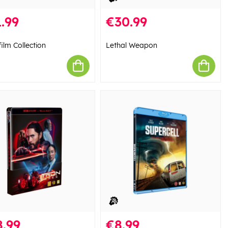
.99
€30.99
ilm Collection
Lethal Weapon
.99
€8.99