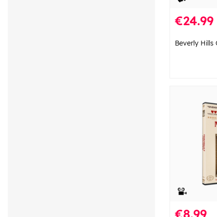
€24.99
Beverly Hills
€8.99