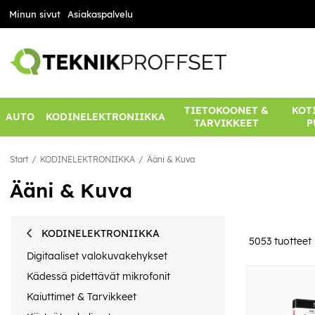
Minun sivut
Asiakaspalvelu
TIETOKOONET &
KOTI
AUTO
KODINELEKTRONIIKKA
TARVIKKEET
P
Start
KODINELEKTRONIIKKA
Ääni & Kuva
Ääni & Kuva
KODINELEKTRONIIKKA
5053
tuotteet
Digitaaliset valokuvakehykset
Kädessä pidettävät mikrofonit
Kaiuttimet & Tarvikkeet