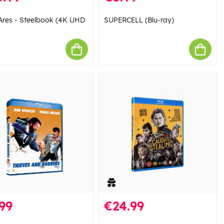
 Ares - Steelbook (4K UHD
SUPERCELL (Blu-ray)
99
€24.99