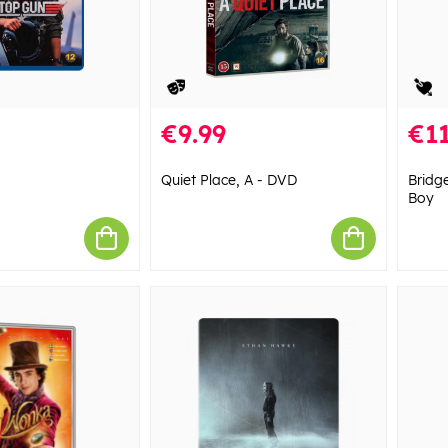
€9.99
€11
Quiet Place, A - DVD
Bridg
Boy