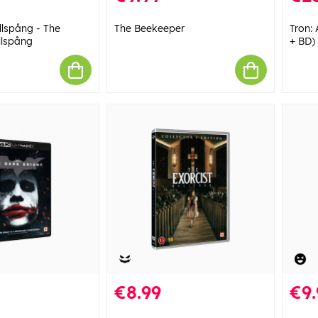
llspång - The
The Beekeeper
Tron:
llspång
+ BD)
€8.99
€9.