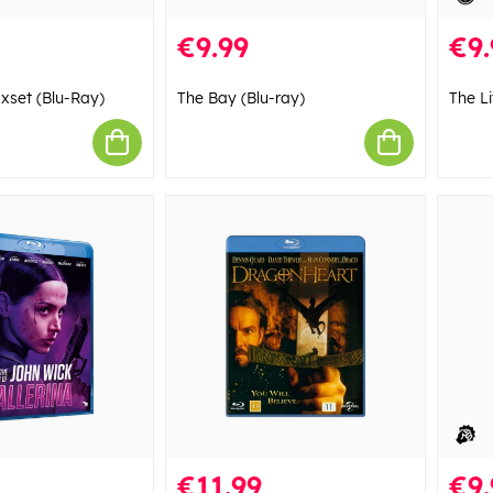
€9.99
€9.
xset (Blu-Ray)
The Bay (Blu-ray)
The L
€11.99
€9.