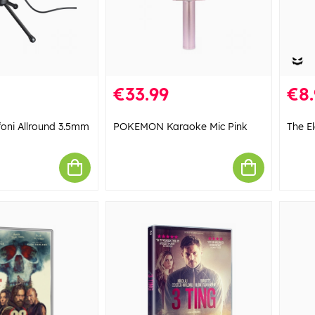
€33.99
€8.
oni Allround 3.5mm
POKEMON Karaoke Mic Pink
The E