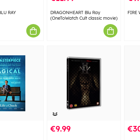
BLU RAY
DRAGONHEART Blu Ray
FIRE 
(OneToWatch Cult classic movie)
€9.99
€3