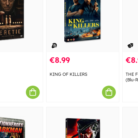
€8.99
€8.
KING OF KILLERS
THE 
(Blu-