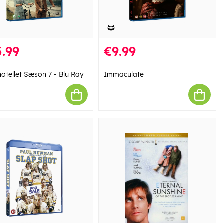
.99
€9.99
otellet Sæson 7 - Blu Ray
Immaculate