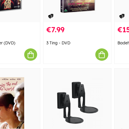
€7.99
€15
er (DVD)
3 Ting - DVD
Badeh