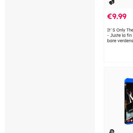
€9.99
It`S Only Th
- Juste la fi
bare verden