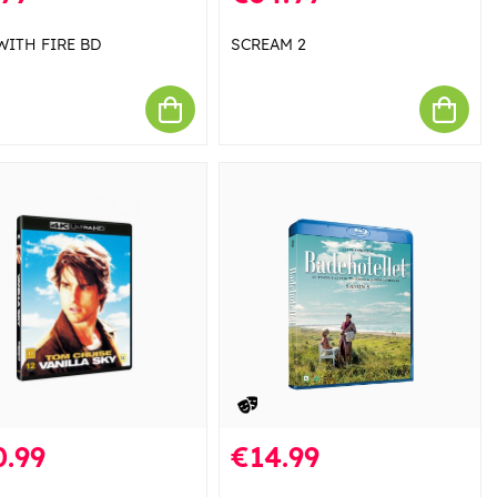
WITH FIRE BD
SCREAM 2
0.99
€14.99