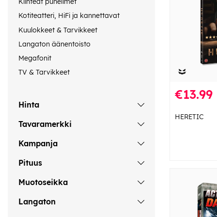
Kiinteät puhelimet
Kotiteatteri, HiFi ja kannettavat
Kuulokkeet & Tarvikkeet
Langaton äänentoisto
Megafonit
TV & Tarvikkeet
€13.99
Hinta
HERETIC
Tavaramerkki
Kampanja
Pituus
Muotoseikka
Langaton