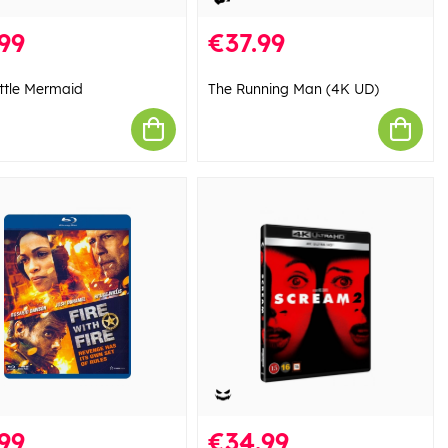
99
€37.99
ittle Mermaid
The Running Man (4K UD)
99
€34.99