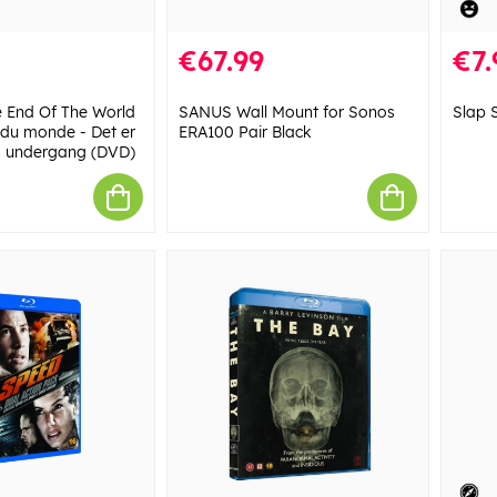
€67.99
€7.
e End Of The World
SANUS Wall Mount for Sonos
Slap 
n du monde - Det er
ERA100 Pair Black
s undergang (DVD)