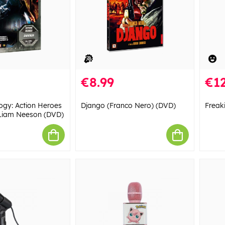
€8.99
€12
ogy: Action Heroes
Django (Franco Nero) (DVD)
Freak
 Liam Neeson (DVD)