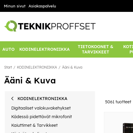
Minun sivut
Asiakaspalvelu
TIETOKOONET &
KOTI
AUTO
KODINELEKTRONIIKKA
TARVIKKEET
P
Start
KODINELEKTRONIIKKA
Ääni & Kuva
Ääni & Kuva
KODINELEKTRONIIKKA
5061
tuotteet
Digitaaliset valokuvakehykset
Kädessä pidettävät mikrofonit
Kaiuttimet & Tarvikkeet