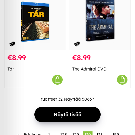
€8.99
€8.99
Tár
The Admiral DVD
tuotteet
32
Näyttää
5063
*
Näytä lisää
«
Edellinen
1
..
128
129
130
131
..
159