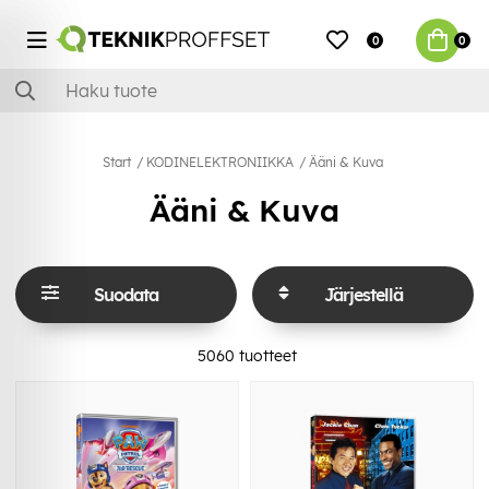
0
0
Start
KODINELEKTRONIIKKA
Ääni & Kuva
Ääni & Kuva
Suodata
Järjestellä
5060
tuotteet