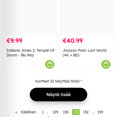
€9.99
€40.99
Indiana Jones 2: Temple Of
Jurassic Park: Lost World
Doom - Blu Ray
(4K + BD)
tuotteet
32
Näyttää
5060
*
Näytä lisää
«
Edellinen
1
..
129
130
131
132
..
159