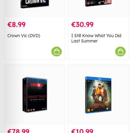
€8.99
€30.99
Crown Vic (DVD)
I Still Know What You Did
Last Summer
€78.99
€10.99