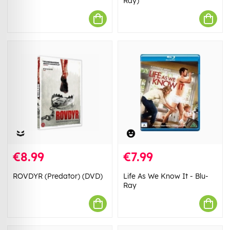
Ray)
€8.99
€7.99
ROVDYR (Predator) (DVD)
Life As We Know It - Blu-
Ray