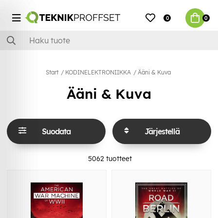
0
0
Start
KODINELEKTRONIIKKA
Ääni & Kuva
Ääni & Kuva
Suodata
Järjestellä
5062
tuotteet