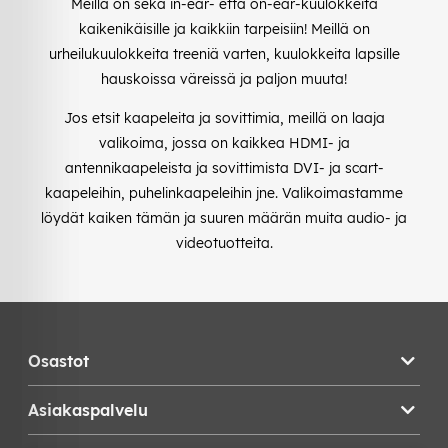
Meillä on sekä in-ear- että on-ear-kuulokkeita
kaikenikäisille ja kaikkiin tarpeisiin! Meillä on
urheilukuulokkeita treeniä varten, kuulokkeita lapsille
hauskoissa väreissä ja paljon muuta!
Jos etsit kaapeleita ja sovittimia, meillä on laaja
valikoima, jossa on kaikkea HDMI- ja
antennikaapeleista ja sovittimista DVI- ja scart-
kaapeleihin, puhelinkaapeleihin jne. Valikoimastamme
löydät kaiken tämän ja suuren määrän muita audio- ja
videotuotteita.
Osastot
Asiakaspalvelu