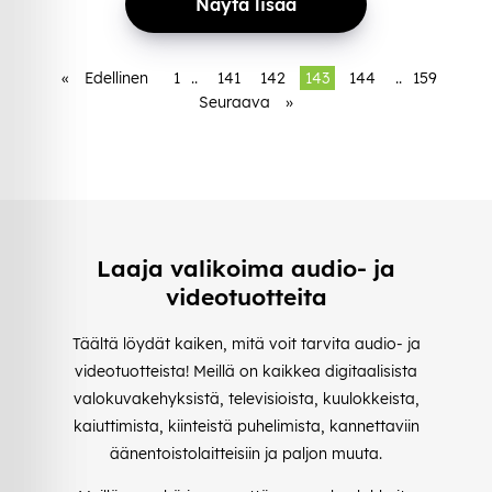
Näytä lisää
«
Edellinen
1
..
141
142
143
144
..
159
Seuraava
»
Laaja valikoima audio- ja
videotuotteita
Täältä löydät kaiken, mitä voit tarvita audio- ja
videotuotteista! Meillä on kaikkea digitaalisista
valokuvakehyksistä, televisioista, kuulokkeista,
kaiuttimista, kiinteistä puhelimista, kannettaviin
äänentoistolaitteisiin ja paljon muuta.