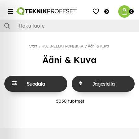
0
0
Start
KODINELEKTRONIIKKA
Ääni & Kuva
Ääni & Kuva
Suodata
Järjestellä
5050
tuotteet