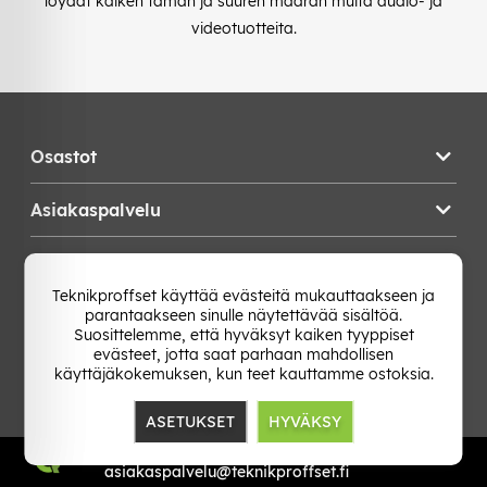
löydät kaiken tämän ja suuren määrän muita audio- ja
videotuotteita.
Osastot
Asiakaspalvelu
Teknikproffset
Teknikproffset käyttää evästeitä mukauttaakseen ja
parantaakseen sinulle näytettävää sisältöä.
Vaihda Maa
Suosittelemme, että hyväksyt kaiken tyyppiset
evästeet, jotta saat parhaan mahdollisen
käyttäjäkokemuksen, kun teet kauttamme ostoksia.
ASETUKSET
HYVÄKSY
TP E-commerce Nordic AB
Org.nr: 559386-1841
asiakaspalvelu@teknikproffset.fi