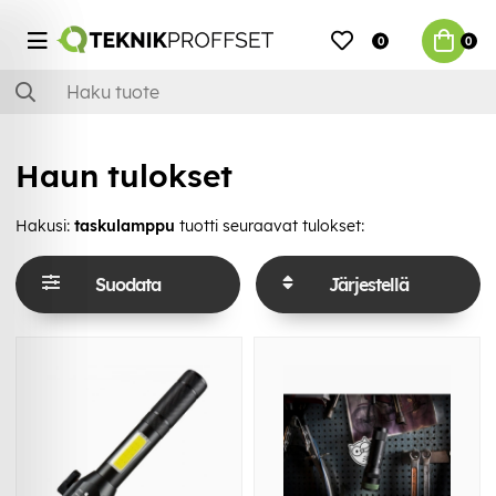
0
0
Haun tulokset
Hakusi:
taskulamppu
tuotti seuraavat tulokset:
Suodata
Järjestellä