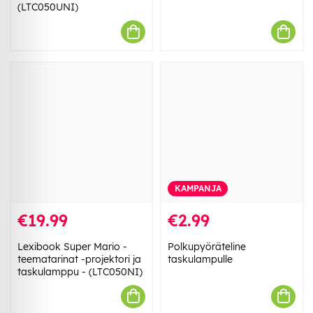
(LTC050UNI)
KAMPANJA
€19.99
€2.99
Lexibook Super Mario -
Polkupyöräteline
teematarinat -projektori ja
taskulampulle
taskulamppu - (LTC050NI)