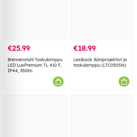
€25.99
€18.99
Brennenstuhl Taskulamppu
Lexibook Ääniprojektori ja
LED LuxPremium TL 410 F,
taskulamppu (LTC050SN)
IP44, 350lm