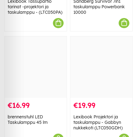
Lexibook Tassupartio
Sandberg Survivor 7in1
tarinat -projektori ja
taskulamppu Powerbank
taskulamppu - (LTC050PA)
10000
€16.99
€19.99
brennenstuhl LED
Lexibook Projektori ja
Taskulamppu 45 lm
taskulamppu - Gabbyn
nukkekoti (LTC050GDH)