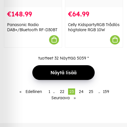
€148.99
€64.99
Panasonic Radio
Celly KidspartyRGB Trådlös
DAB+/Bluetooth RF-D30BT
högtalare RGB 10W
tuotteet
32
Näyttää
5059
*
Näytä lisää
«
Edellinen
1
..
22
23
24
25
..
159
Seuraava
»