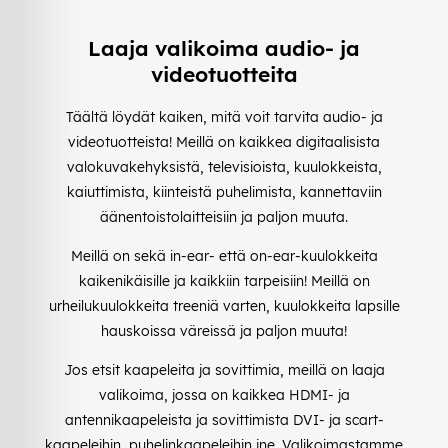
Laaja valikoima audio- ja
videotuotteita
Täältä löydät kaiken, mitä voit tarvita audio- ja
videotuotteista! Meillä on kaikkea digitaalisista
valokuvakehyksistä, televisioista, kuulokkeista,
kaiuttimista, kiinteistä puhelimista, kannettaviin
äänentoistolaitteisiin ja paljon muuta.
Meillä on sekä in-ear- että on-ear-kuulokkeita
kaikenikäisille ja kaikkiin tarpeisiin! Meillä on
urheilukuulokkeita treeniä varten, kuulokkeita lapsille
hauskoissa väreissä ja paljon muuta!
Jos etsit kaapeleita ja sovittimia, meillä on laaja
valikoima, jossa on kaikkea HDMI- ja
antennikaapeleista ja sovittimista DVI- ja scart-
kaapeleihin, puhelinkaapeleihin jne. Valikoimastamme