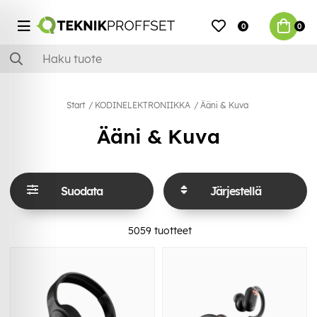
0
0
Start
KODINELEKTRONIIKKA
Ääni & Kuva
Ääni & Kuva
Suodata
Järjestellä
5059
tuotteet