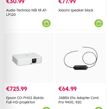
€30.99
€77.99
Audio-Technica Nål till AT-
Xiaomi speaker black
LP120
€725.99
€64.99
Epson CO-FH02 Älykäs
JABRA Ehs Adapter Cord
Full-HD-projektori
Pro 9400, 920