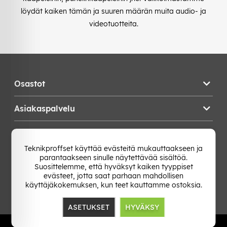
löydät kaiken tämän ja suuren määrän muita audio- ja
videotuotteita.
Osastot
Asiakaspalvelu
Teknikproffset
Teknikproffset käyttää evästeitä mukauttaakseen ja
parantaakseen sinulle näytettävää sisältöä.
Vaihda Maa
Suosittelemme, että hyväksyt kaiken tyyppiset
evästeet, jotta saat parhaan mahdollisen
käyttäjäkokemuksen, kun teet kauttamme ostoksia.
ASETUKSET
HYVÄKSY
TP E-commerce Nordic AB
Org.nr: 559386-1841