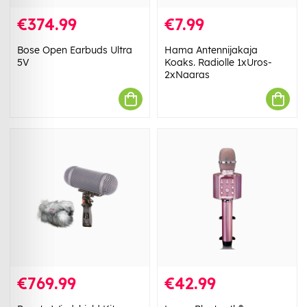
€374.99
€7.99
Bose Open Earbuds Ultra
Hama Antennijakaja
5V
Koaks. Radiolle 1xUros-
2xNaaras
€769.99
€42.99