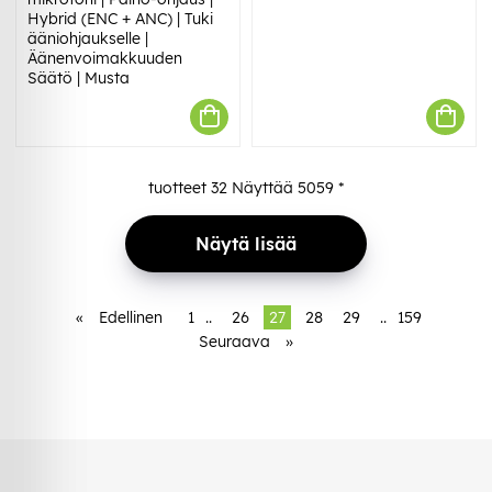
Hybrid (ENC + ANC) | Tuki
ääniohjaukselle |
Äänenvoimakkuuden
Säätö | Musta
tuotteet
32
Näyttää
5059
*
Näytä lisää
«
Edellinen
1
..
26
27
28
29
..
159
Seuraava
»