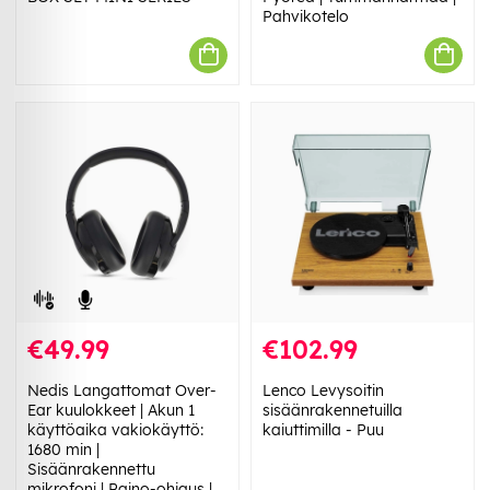
Pahvikotelo
€49.99
€102.99
Nedis Langattomat Over-
Lenco Levysoitin
Ear kuulokkeet | Akun 1
sisäänrakennetuilla
käyttöaika vakiokäyttö:
kaiuttimilla - Puu
1680 min |
Sisäänrakennettu
mikrofoni | Paino-ohjaus |