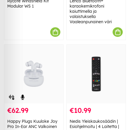
Rycote Windshield Kit
Lenco Bluetooth®
Modular WS 1
karaokemikrofoni
kaiuttimella ja
valaistuksella
Vaaleanpunainen väri
€62.99
€10.99
Happy Plugs Kuuloke Joy
Nedis Yleiskaukosäädin |
Pro In-Ear ANC Valkoinen
Esiohjelmoitu | 4 Laitetta |