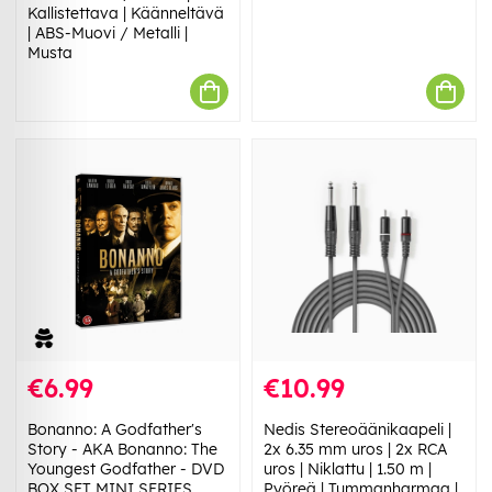
Kallistettava | Käänneltävä
| ABS-Muovi / Metalli |
Musta
€6.99
€10.99
Bonanno: A Godfather's
Nedis Stereoäänikaapeli |
Story - AKA Bonanno: The
2x 6.35 mm uros | 2x RCA
Youngest Godfather - DVD
uros | Niklattu | 1.50 m |
BOX SET MINI SERIES
Pyöreä | Tummanharmaa |