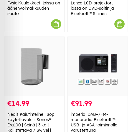
Fysic Kuulokkeet, joissa on
Lenco LCD-projektori,
äänenvoimakkuuden
jossa on DVD-soitin ja
säätö
Bluetooth® Sininen
€14.99
€91.99
Nedis Kaiutinteline | Sopii
imperial DAB+/FM-
käytettäväksi: Sonos®
monoradio Bluetooth®-,
Era100 | Seinä | 3 kg |
USB- ja ASA-toiminnolla
Kallistettava / Swivel |
varustettuna