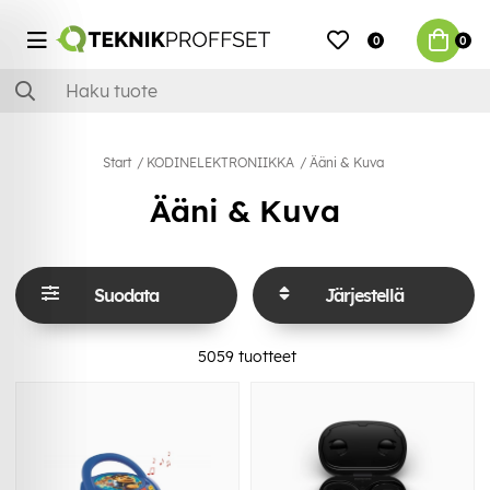
0
0
Start
KODINELEKTRONIIKKA
Ääni & Kuva
Ääni & Kuva
Suodata
Järjestellä
5059
tuotteet