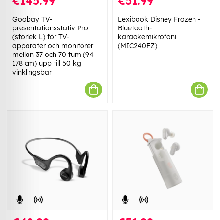
€145.99
€51.99
Goobay TV-
Lexibook Disney Frozen -
presentationsstativ Pro
Bluetooth-
(storlek L) för TV-
karaokemikrofoni
apparater och monitorer
(MIC240FZ)
mellan 37 och 70 tum (94-
178 cm) upp till 50 kg,
vinklingsbar