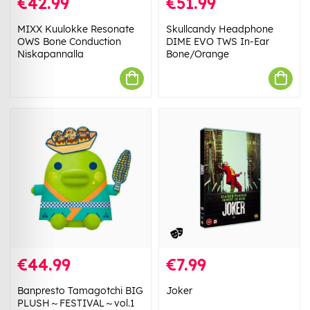
€42.99
€51.99
MIXX Kuulokke Resonate
Skullcandy Headphone
OWS Bone Conduction
DIME EVO TWS In-Ear
Niskapannalla
Bone/Orange
€44.99
€7.99
Banpresto Tamagotchi BIG
Joker
PLUSH～FESTIVAL～vol.1