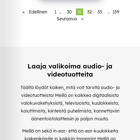
«
Edellinen
1
..
30
31
32
33
..
159
Seuraava
»
Laaja valikoima audio- ja
videotuotteita
Täältä löydät kaiken, mitä voit tarvita audio- ja
videotuotteista! Meillä on kaikkea digitaalisista
valokuvakehyksistä, televisioista, kuulokkeista,
kaiuttimista, kiinteistä puhelimista, kannettaviin
äänentoistolaitteisiin ja paljon muuta.
Meillä on sekä in-ear- että on-ear-kuulokkeita
kaikenikäisille ja kaikkiin tarpeisiin! Meillä on