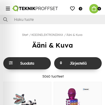
0
0
Start
KODINELEKTRONIIKKA
Ääni & Kuva
Ääni & Kuva
Suodata
Järjestellä
5060
tuotteet