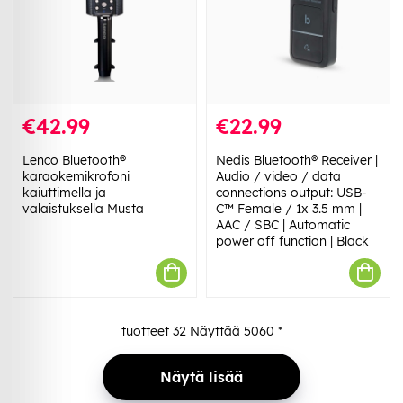
€42.99
€22.99
Lenco Bluetooth®
Nedis Bluetooth® Receiver |
karaokemikrofoni
Audio / video / data
kaiuttimella ja
connections output: USB-
valaistuksella Musta
C™ Female / 1x 3.5 mm |
AAC / SBC | Automatic
power off function | Black
tuotteet
32
Näyttää
5060
*
Näytä lisää