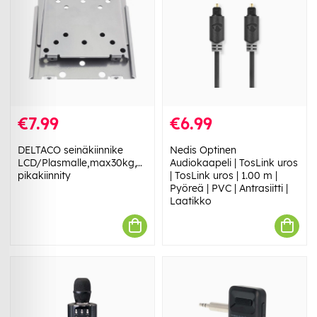
€7.99
€6.99
DELTACO seinäkiinnike
Nedis Optinen
LCD/Plasmalle,max30kg,VESA75&100mm
Audiokaapeli | TosLink uros
pikakiinnity
| TosLink uros | 1.00 m |
Pyöreä | PVC | Antrasiitti |
Laatikko