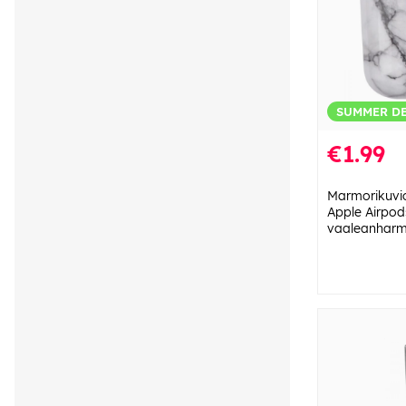
SUMMER D
€1.99
Marmorikuvio
Apple Airpods
vaaleanhar