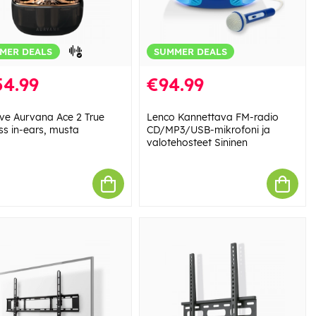
MER DEALS
SUMMER DEALS
54.99
€94.99
ive Aurvana Ace 2 True
Lenco Kannettava FM-radio
ss in-ears, musta
CD/MP3/USB-mikrofoni ja
valotehosteet Sininen