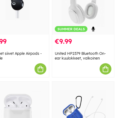
SUMMER DEALS
99
€9.99
t siivet Apple Airpods -
United HP2379 Bluetooth On-
le
ear kuulokkeet, valkoinen