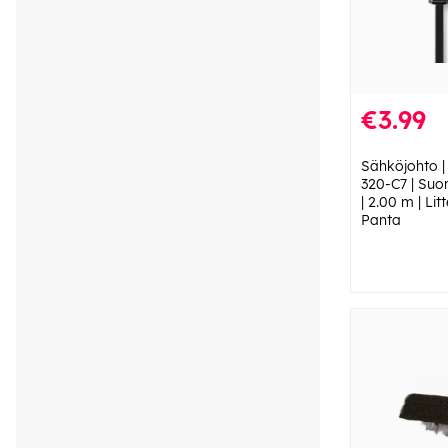
€3.99
Sähköjohto | 
320-C7 | Suor
| 2.00 m | Lit
Panta