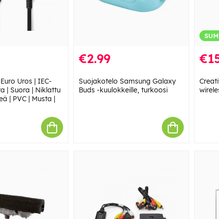
SUM
€2.99
€1
Euro Uros | IEC-
Suojakotelo Samsung Galaxy
Creat
a | Suora | Niklattu
Buds -kuulokkeille, turkoosi
wirele
teä | PVC | Musta |