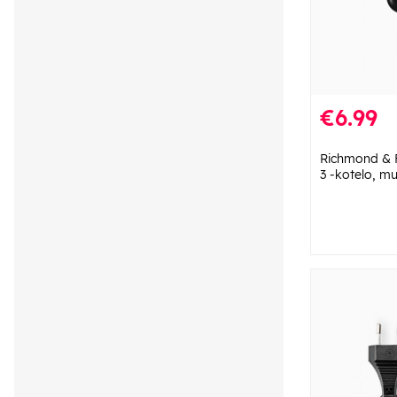
€6.99
Richmond & F
3 -kotelo, m