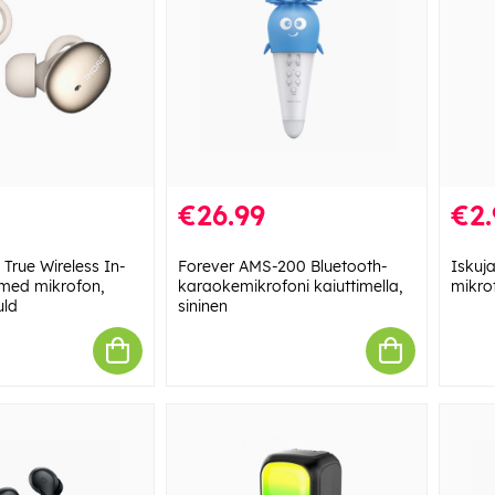
€26.99
€2.
 True Wireless In-
Forever AMS-200 Bluetooth-
Iskuj
 med mikrofon,
karaokemikrofoni kaiuttimella,
mikrof
uld
sininen