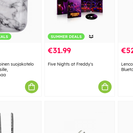
EALS
SUMMER DEALS
€31.99
€52
inen suojakotelo
Five Nights at Freddy's
Lenco
ille,
Bluet
maa