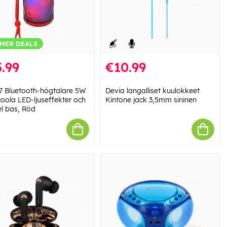
MER DEALS
.99
€10.99
7 Bluetooth-högtalare 5W
Devia langalliset kuulokkeet
oola LED-ljuseffekter och
Kintone jack 3,5mm sininen
l bas, Röd