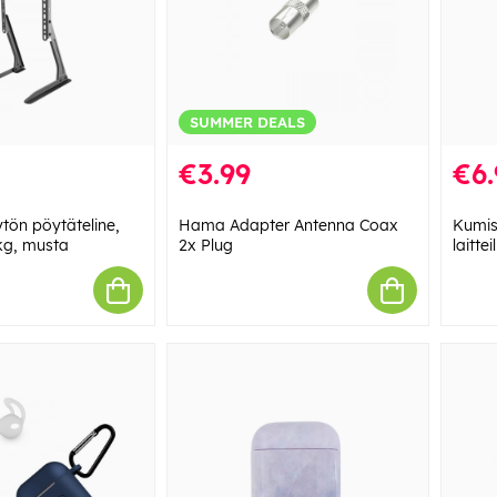
SUMMER DEALS
€3.99
€6.
ön pöytäteline,
Hama Adapter Antenna Coax
Kumise
0kg, musta
2x Plug
laitteil