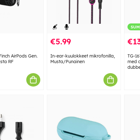
SUM
€5.99
€13
inch AirPods Gen.
In-ear-kuulokkeet mikrofonilla,
TG-16
usta RF
Musta/Punainen
med c
dubbe