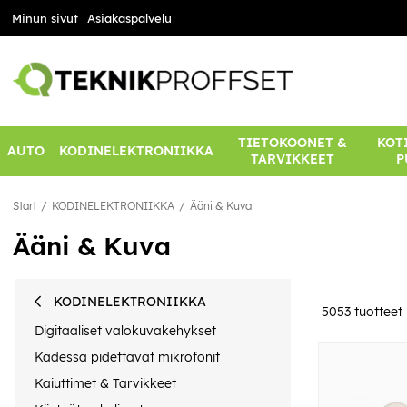
Minun sivut
Asiakaspalvelu
TIETOKOONET &
KOTI
AUTO
KODINELEKTRONIIKKA
TARVIKKEET
P
Start
KODINELEKTRONIIKKA
Ääni & Kuva
Ääni & Kuva
KODINELEKTRONIIKKA
5053
tuotteet
Digitaaliset valokuvakehykset
Kädessä pidettävät mikrofonit
Kaiuttimet & Tarvikkeet