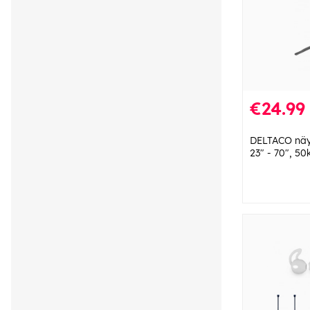
€24.99
DELTACO näyt
23" - 70", 5