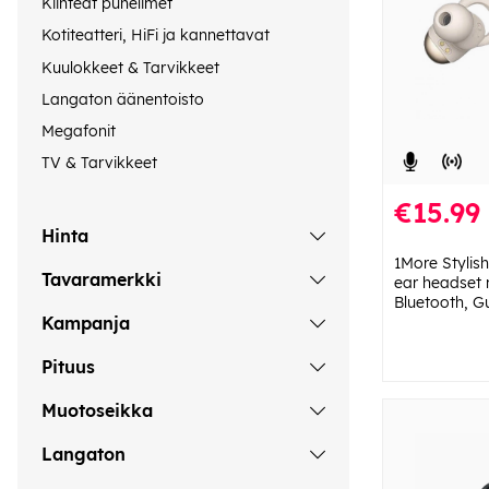
Kiinteät puhelimet
Kotiteatteri, HiFi ja kannettavat
Kuulokkeet & Tarvikkeet
Langaton äänentoisto
Megafonit
TV & Tarvikkeet
€15.99
Hinta
1More Stylish
Tavaramerkki
ear headset
Bluetooth, G
Kampanja
Pituus
Muotoseikka
Langaton