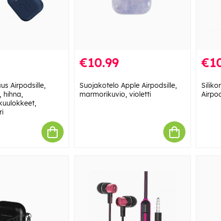
€10.99
€10
us Airpodsille,
Suojakotelo Apple Airpodsille,
Silik
, hihna,
marmorikuvio, violetti
Airpod
akuulokkeet,
ri