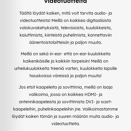
videotuotteita
Täältä löydät kaiken, mitä voit tarvita audio- ja
videotuotteista! Meillä on kaikkea digitaalisista
valokuvakehyksistä, televisioista, kuulokkeista,
kaiuttimista, kiinteistä puhelimista, kannettaviin
äänentoistolaitteisiin ja paljon muuta.
Meillä on sekä in-ear- että on-ear-kuulokkeita
kaikenikäisille ja kaikkiin tarpeisiin! Meillä on
urheilukuulokkeita treeniä varten, kuulokkeita lapsille
hauskoissa väreissä ja paljon muuta!
Jos etsit kaapeleita ja sovittimia, meillä on laaja
valikoima, jossa on kaikkea HDMI- ja
antennikaapeleista ja sovittimista DVI- ja scart-
kaapeleihin, puhelinkaapeleihin jne. Valikoimastamme
löydät kaiken tämän ja suuren määrän muita audio- ja
videotuotteita.