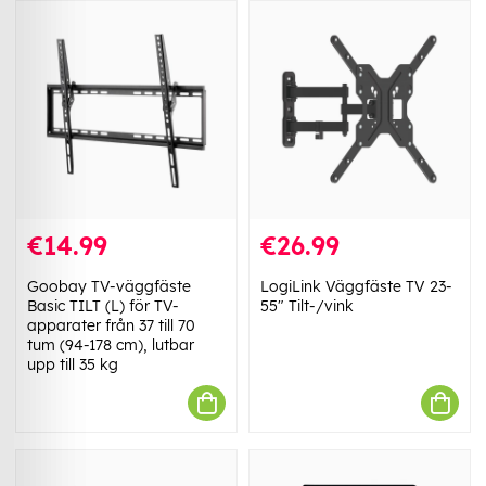
€14.99
€26.99
Goobay TV-väggfäste
LogiLink Väggfäste TV 23-
Basic TILT (L) för TV-
55" Tilt-/vink
apparater från 37 till 70
tum (94-178 cm), lutbar
upp till 35 kg