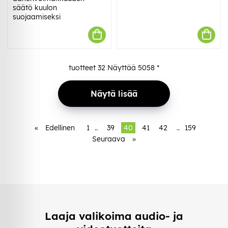
säätö kuulon
suojaamiseksi
tuotteet
32
Näyttää
5058
*
Näytä lisää
«
Edellinen
1
..
39
40
41
42
..
159
Seuraava
»
Laaja valikoima audio- ja