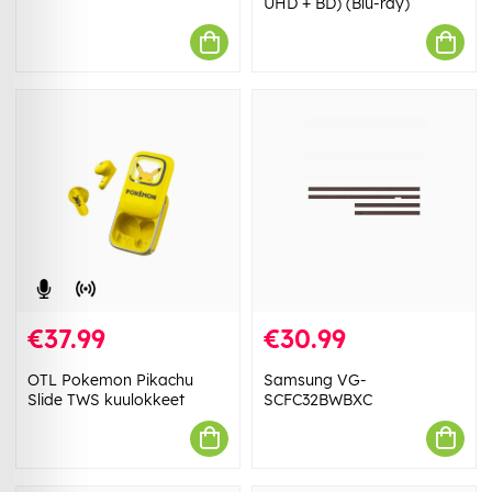
UHD + BD) (Blu-ray)
€37.99
€30.99
OTL Pokemon Pikachu
Samsung VG-
Slide TWS kuulokkeet
SCFC32BWBXC