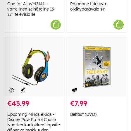
One for All WM2141 -
Paladone Liikkuva
varrellinen seinäteline 13-
olkikypärävalaisin
27" televisioille
€43.99
€7.99
Upcoming Minds eKids -
Belfast (DVD)
Disney Paw Patrol Chase
Nuorten kuulokkeet lapsille
äänenvoimakkuuden