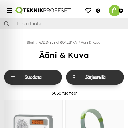
0
0
Start
KODINELEKTRONIIKKA
Ääni & Kuva
Ääni & Kuva
Suodata
Järjestellä
5058
tuotteet