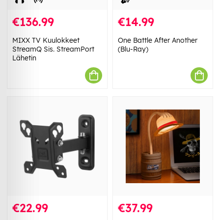
€136.99
€14.99
MIXX TV Kuulokkeet
One Battle After Another
StreamQ Sis. StreamPort
(Blu-Ray)
Lähetin
€22.99
€37.99