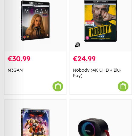
€30.99
€24.99
M3GAN
Nobody (4K UHD + Blu-
Ray)