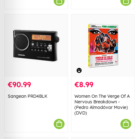
€90.99
€8.99
Sangean PRD4BLK
Women On The Verge Of A
Nervous Breakdown -
(Pedro Almodóvar Movie)
(DVD)