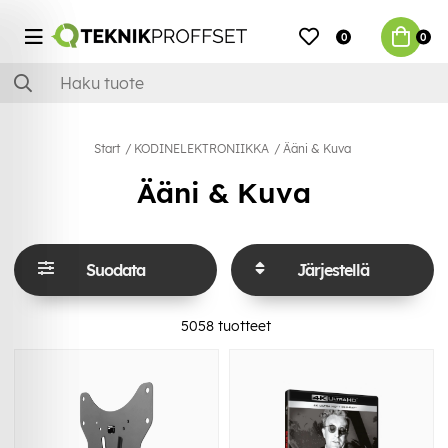
0
0
Start
KODINELEKTRONIIKKA
Ääni & Kuva
Ääni & Kuva
Suodata
Järjestellä
5058
tuotteet