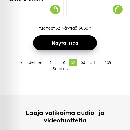
tuotteet
32
Näyttää
5058
*
Näytä lisää
«
Edellinen
1
..
51
52
53
54
..
159
Seuraava
»
Laaja valikoima audio- ja
videotuotteita