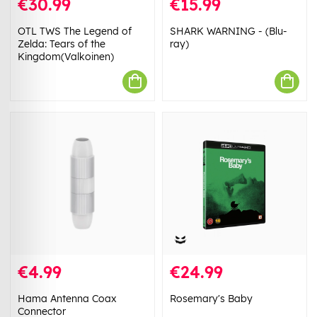
€30.99
€15.99
OTL TWS The Legend of
SHARK WARNING - (Blu-
Zelda: Tears of the
ray)
Kingdom(Valkoinen)
€4.99
€24.99
Hama Antenna Coax
Rosemary's Baby
Connector