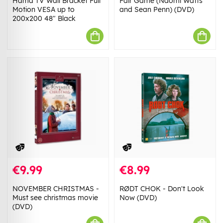
Hama TV Wall Bracket Full
Fair Game (Naomi Watts
Motion VESA up to
and Sean Penn) (DVD)
200x200 48" Black
€9.99
€8.99
NOVEMBER CHRISTMAS -
RØDT CHOK - Don't Look
Must see christmas movie
Now (DVD)
(DVD)