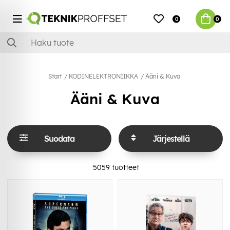
0
0
Start
KODINELEKTRONIIKKA
Ääni & Kuva
Ääni & Kuva
Suodata
Järjestellä
5059
tuotteet