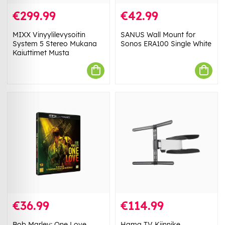
€299.99
€42.99
MIXX Vinyylilevysoitin
SANUS Wall Mount for
System 5 Stereo Mukana
Sonos ERA100 Single White
Kaiuttimet Musta
€36.99
€114.99
Bob Marley: One Love
Hama TV Kiinnike