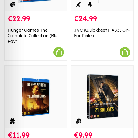
€22.99
€24.99
Hunger Games The
JVC Kuulokkeet HAS31 On-
Complete Collection (Blu-
Ear Pinkki
Ray)
€11.99
€9.99