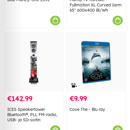
Fullmotion XL Curved 1arm
65" 600x400 Bl/Wh
€142.99
€9.99
ICES Speakertower
Cove The - Blu ray
Bluetooth®, PLL FM-radio,
USB- ja SD-soitin