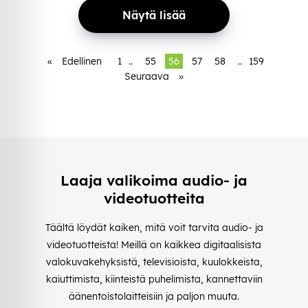
Näytä lisää
«
Edellinen
1
..
55
56
57
58
..
159
Seuraava
»
Laaja valikoima audio- ja
videotuotteita
Täältä löydät kaiken, mitä voit tarvita audio- ja
videotuotteista! Meillä on kaikkea digitaalisista
valokuvakehyksistä, televisioista, kuulokkeista,
kaiuttimista, kiinteistä puhelimista, kannettaviin
äänentoistolaitteisiin ja paljon muuta.