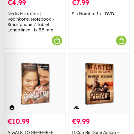
€4.99
€7.99
Nedis Mikrofoni |
Sin Nombre In - DVD
Kodinkone: Notebook /
Smartphone / Tablet |
Langallinen | 1x 3.5 mm
€10.99
€9.99
A WALK TO REMEMBER
It Can Be Done Amigo -