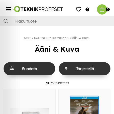
0
0
Start
KODINELEKTRONIIKKA
Ääni & Kuva
Ääni & Kuva
Suodata
Järjestellä
5059
tuotteet