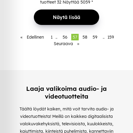
tuotteet
32
Näyttää
5059
*
Näytä lisää
«
Edellinen
1
..
56
57
58
59
..
159
Seuraava
»
Laaja valikoima audio- ja
videotuotteita
Täältä löydät kaiken, mitä voit tarvita audio- ja
videotuotteista! Meillä on kaikkea digitaalisista
valokuvakehyksistä, televisioista, kuulokkeista,
kaiuttimista, kiinteistä puhelimista, kannettaviin