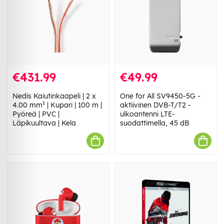
€431.99
€49.99
Nedis Kaiutinkaapeli | 2 x
One for All SV9450-5G -
4.00 mm² | Kupari | 100 m |
aktiivinen DVB-T/T2 -
Pyöreä | PVC |
ulkoantenni LTE-
Läpikuultava | Kela
suodattimella, 45 dB