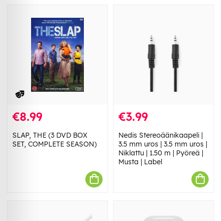
€8.99
€3.99
SLAP, THE (3 DVD BOX
Nedis Stereoäänikaapeli |
SET, COMPLETE SEASON)
3.5 mm uros | 3.5 mm uros |
Niklattu | 1.50 m | Pyöreä |
Musta | Label