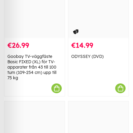
€26.99
€14.99
Goobay TV-väggfäste
ODYSSEY (DVD)
Basic FIXED (XL) för TV-
apparater från 43 till 100
tum (109-254 cm) upp till
75 kg