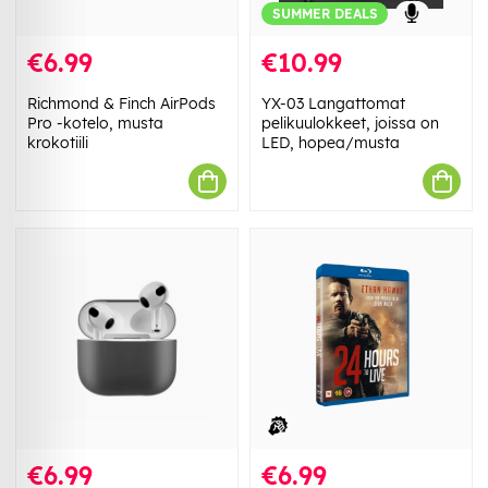
SUMMER DEALS
€6.99
€10.99
Richmond & Finch AirPods
YX-03 Langattomat
Pro -kotelo, musta
pelikuulokkeet, joissa on
krokotiili
LED, hopea/musta
€6.99
€6.99