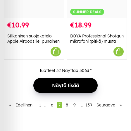
SUMMER DEALS
€10.99
€18.99
Silikoninen suojakotelo
BOYA Professional Shotgun
Apple Airpodsille, punainen
mikrofoni (pitkä) musta
tuotteet
32
Näyttää
5063
*
Näytä lisää
«
Edellinen
1
..
6
7
8
9
..
159
Seuraava
»