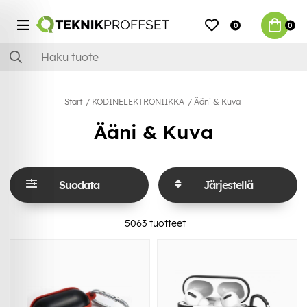
0
0
Start
KODINELEKTRONIIKKA
Ääni & Kuva
Ääni & Kuva
Suodata
Järjestellä
5063
tuotteet