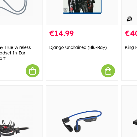
€14.99
€4
y True Wireless
Django Unchained (Blu-Ray)
King 
adset In-Ear
art