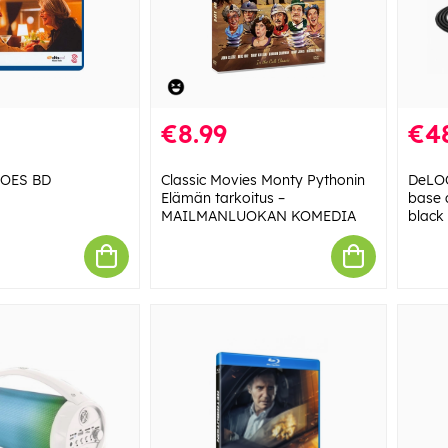
€8.99
€4
GOES BD
Classic Movies Monty Pythonin
DeLOC
Elämän tarkoitus –
base 
MAILMANLUOKAN KOMEDIA
black