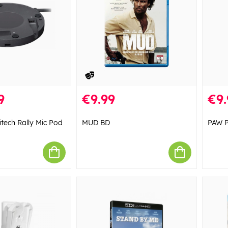
9
€9.99
€9.
tech Rally Mic Pod
MUD BD
PAW P