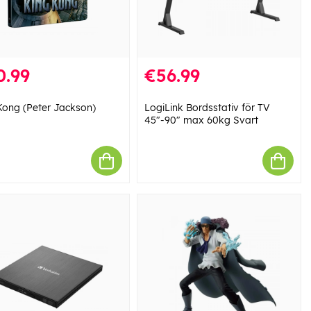
0.99
€56.99
Kong (Peter Jackson)
LogiLink Bordsstativ för TV
45"-90" max 60kg Svart