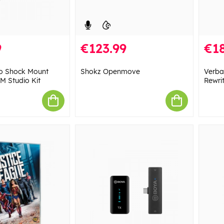
9
€123.99
€1
io Shock Mount
Shokz Openmove
Verba
SM Studio Kit
Rewri