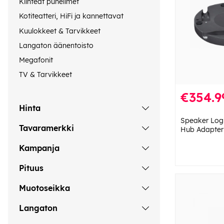
Kiinteät puhelimet
Kotiteatteri, HiFi ja kannettavat
Kuulokkeet & Tarvikkeet
Langaton äänentoisto
Megafonit
TV & Tarvikkeet
€354.9
Hinta
Speaker Logi
Tavaramerkki
Hub Adapter
Kampanja
Pituus
Muotoseikka
Langaton