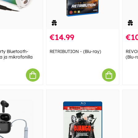
€14.99
€10
rty Bluetooth-
RETRIBUTION - (Blu-ray)
REVOL
la ja mikrofonilla
(Blu-r