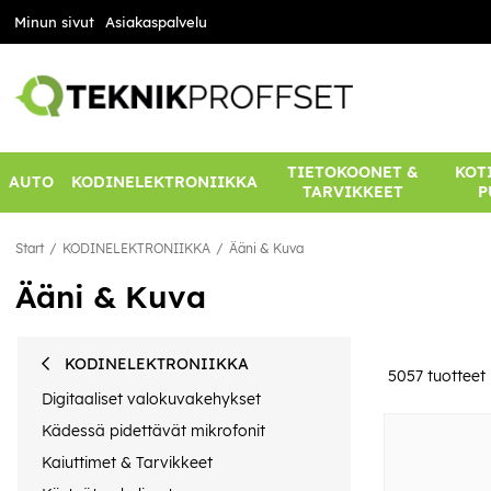
Minun sivut
Asiakaspalvelu
TIETOKOONET &
KOTI
AUTO
KODINELEKTRONIIKKA
TARVIKKEET
P
Start
KODINELEKTRONIIKKA
Ääni & Kuva
Ääni & Kuva
KODINELEKTRONIIKKA
5057
tuotteet
Digitaaliset valokuvakehykset
Kädessä pidettävät mikrofonit
Kaiuttimet & Tarvikkeet