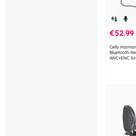
€52.99
Celly Harmon
Bluetooth-he
ANC+ENC Sv