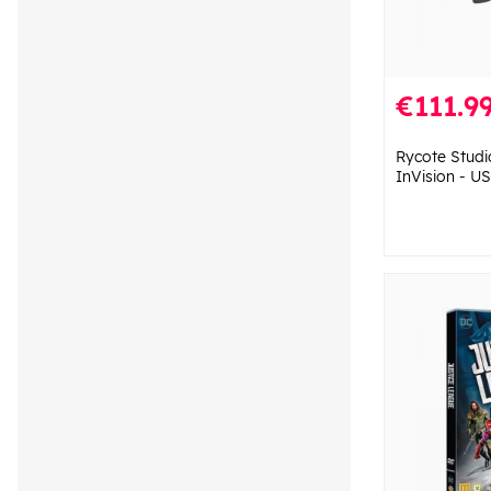
€111.9
Rycote Stud
InVision - U