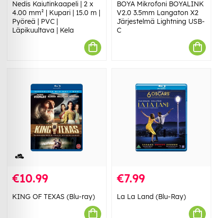
Nedis Kaiutinkaapeli | 2 x
BOYA Mikrofoni BOYALINK
4.00 mm² | Kupari | 15.0 m |
V2.0 3.5mm Langaton X2
Pyöreä | PVC |
Järjestelmä Lightning USB-
Läpikuultava | Kela
C
€10.99
€7.99
KING OF TEXAS (Blu-ray)
La La Land (Blu-Ray)