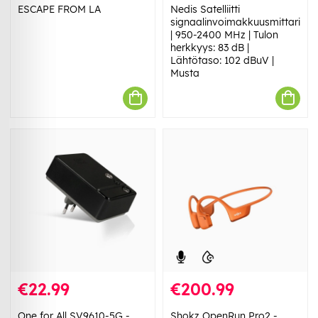
ESCAPE FROM LA
Nedis Satelliitti
signaalinvoimakkuusmittari
| 950-2400 MHz | Tulon
herkkyys: 83 dB |
Lähtötaso: 102 dBuV |
Musta
€22.99
€200.99
One for All SV9610-5G -
Shokz OpenRun Pro2 -