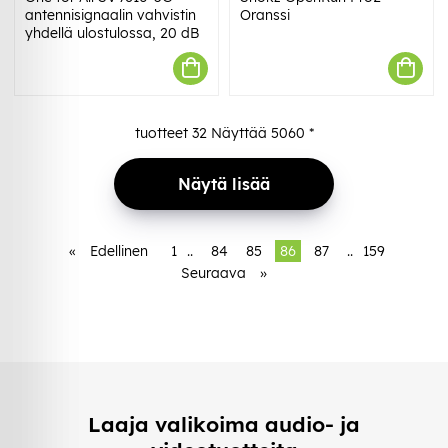
antennisignaalin vahvistin
Oranssi
yhdellä ulostulossa, 20 dB
tuotteet
32
Näyttää
5060
*
Näytä lisää
«
Edellinen
1
..
84
85
86
87
..
159
Seuraava
»
Laaja valikoima audio- ja