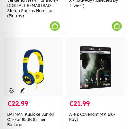
Vendetta (1994 Hamilton)-
X - (Blu-Ray) (Directed by
DIGITALT REMASTRAD
Ti West)
Stefan Sauk is Hamilton
(Blu-ray)
€22.99
€21.99
BATMAN Kuuloke Juniori
Alien: Covenant (4K Blu-
On-Ear 85dB Sininen
Ray)
Batlogo