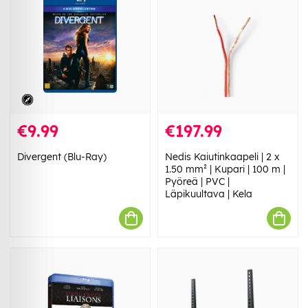
€9.99
€197.99
Divergent (Blu-Ray)
Nedis Kaiutinkaapeli | 2 x
1.50 mm² | Kupari | 100 m |
Pyöreä | PVC |
Läpikuultava | Kela