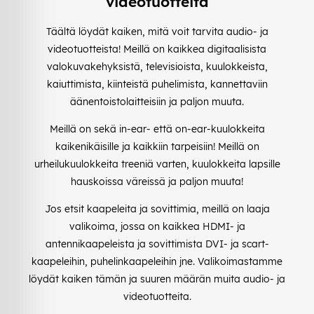
videotuotteita
Täältä löydät kaiken, mitä voit tarvita audio- ja
videotuotteista! Meillä on kaikkea digitaalisista
valokuvakehyksistä, televisioista, kuulokkeista,
kaiuttimista, kiinteistä puhelimista, kannettaviin
äänentoistolaitteisiin ja paljon muuta.
Meillä on sekä in-ear- että on-ear-kuulokkeita
kaikenikäisille ja kaikkiin tarpeisiin! Meillä on
urheilukuulokkeita treeniä varten, kuulokkeita lapsille
hauskoissa väreissä ja paljon muuta!
Jos etsit kaapeleita ja sovittimia, meillä on laaja
valikoima, jossa on kaikkea HDMI- ja
antennikaapeleista ja sovittimista DVI- ja scart-
kaapeleihin, puhelinkaapeleihin jne. Valikoimastamme
löydät kaiken tämän ja suuren määrän muita audio- ja
videotuotteita.