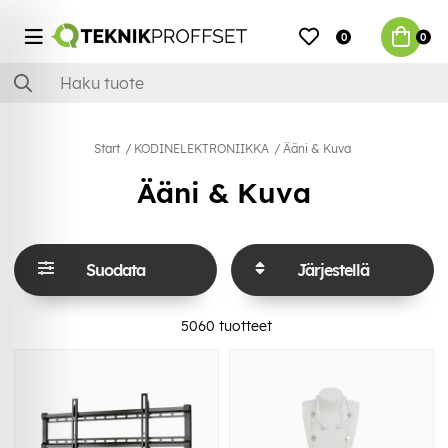
0
0
Start
KODINELEKTRONIIKKA
Ääni & Kuva
Ääni & Kuva
Suodata
Järjestellä
5060
tuotteet