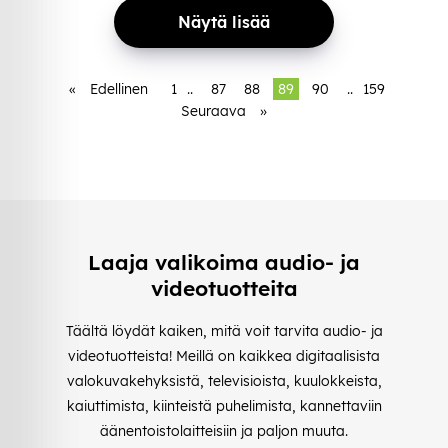
Näytä lisää
«
Edellinen
1
..
87
88
89
90
..
159
Seuraava
»
Laaja valikoima audio- ja
videotuotteita
Täältä löydät kaiken, mitä voit tarvita audio- ja
videotuotteista! Meillä on kaikkea digitaalisista
valokuvakehyksistä, televisioista, kuulokkeista,
kaiuttimista, kiinteistä puhelimista, kannettaviin
äänentoistolaitteisiin ja paljon muuta.