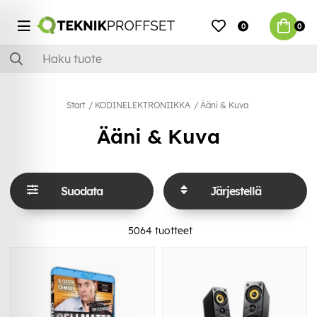
0
0
Start
KODINELEKTRONIIKKA
Ääni & Kuva
Ääni & Kuva
Suodata
Järjestellä
5064
tuotteet