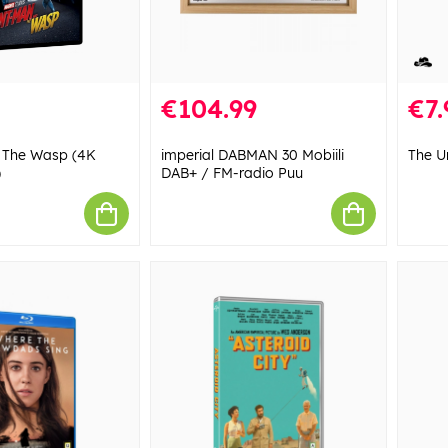
€104.99
€7.
 The Wasp (4K
imperial DABMAN 30 Mobiili
The U
)
DAB+ / FM-radio Puu