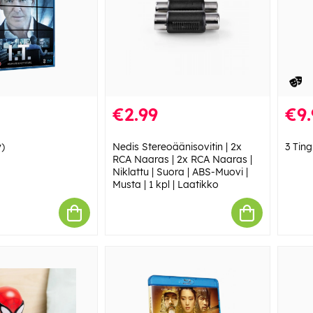
€2.99
€9.
y)
Nedis Stereoäänisovitin | 2x
3 Ting
RCA Naaras | 2x RCA Naaras |
Niklattu | Suora | ABS-Muovi |
Musta | 1 kpl | Laatikko