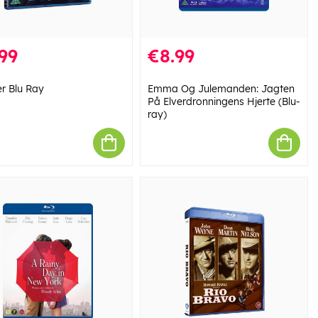
99
€8.99
r Blu Ray
Emma Og Julemanden: Jagten
På Elverdronningens Hjerte (Blu-
ray)