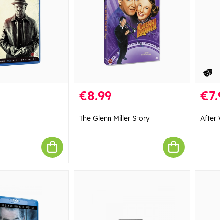
€8.99
€7.
The Glenn Miller Story
After