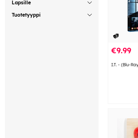
Lapsille
Tuotetyyppi
€9.99
I.T. - (Blu-Ra