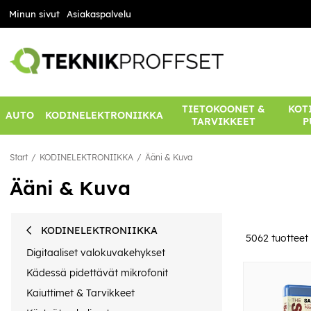
Minun sivut
Asiakaspalvelu
TIETOKOONET &
KOTI
AUTO
KODINELEKTRONIIKKA
TARVIKKEET
P
Start
KODINELEKTRONIIKKA
Ääni & Kuva
Ääni & Kuva
KODINELEKTRONIIKKA
5062
tuotteet
Digitaaliset valokuvakehykset
Kädessä pidettävät mikrofonit
Kaiuttimet & Tarvikkeet