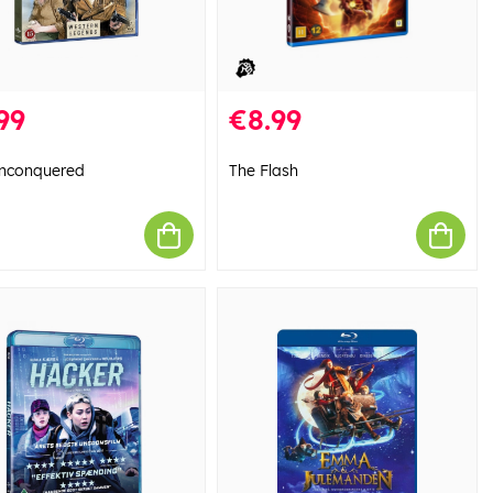
99
€8.99
nconquered
The Flash