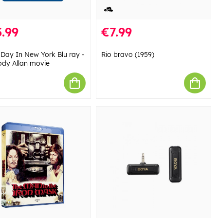
.99
€7.99
 Day In New York Blu ray -
Rio bravo (1959)
dy Allan movie