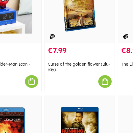
€7.99
€8.
ider-Man Icon -
Curse of the golden flower (Blu-
The E
ray)