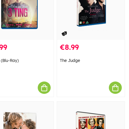
99
€8.99
 (Blu-Ray)
The Judge