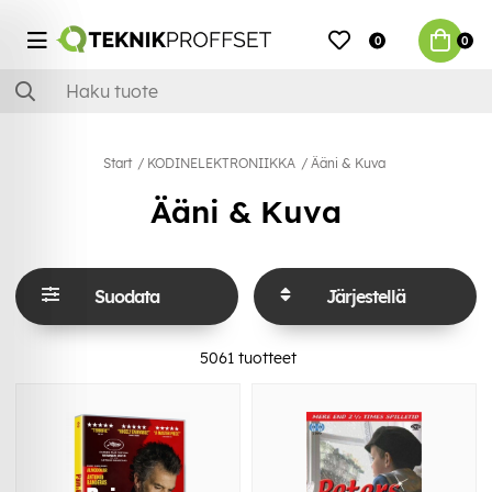
0
0
Start
KODINELEKTRONIIKKA
Ääni & Kuva
Ääni & Kuva
Suodata
Järjestellä
5061
tuotteet