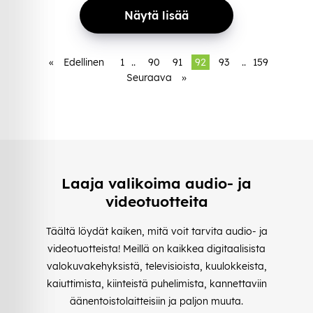
Näytä lisää
«
Edellinen
1
..
90
91
92
93
..
159
Seuraava
»
Laaja valikoima audio- ja
videotuotteita
Täältä löydät kaiken, mitä voit tarvita audio- ja
videotuotteista! Meillä on kaikkea digitaalisista
valokuvakehyksistä, televisioista, kuulokkeista,
kaiuttimista, kiinteistä puhelimista, kannettaviin
äänentoistolaitteisiin ja paljon muuta.