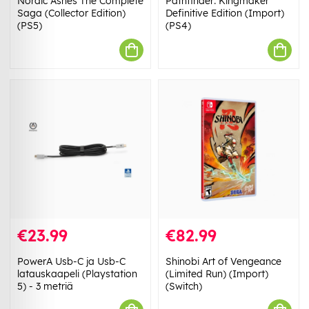
Nordic Ashes The Complete
Pathfinder: Kingmaker
Saga (Collector Edition)
Definitive Edition (Import)
(PS5)
(PS4)
€23.99
€82.99
PowerA Usb-C ja Usb-C
Shinobi Art of Vengeance
latauskaapeli (Playstation
(Limited Run) (Import)
5) - 3 metriä
(Switch)