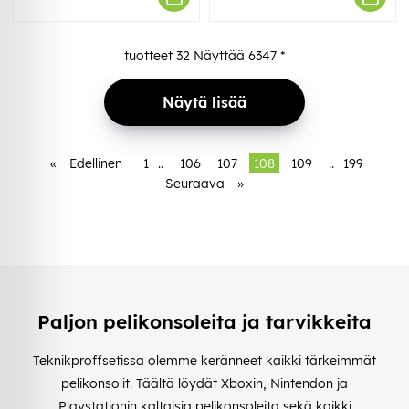
tuotteet
32
Näyttää
6347
*
Näytä lisää
«
Edellinen
1
..
106
107
108
109
..
199
Seuraava
»
Paljon pelikonsoleita ja tarvikkeita
Teknikproffsetissa olemme keränneet kaikki tärkeimmät
pelikonsolit. Täältä löydät Xboxin, Nintendon ja
Playstationin kaltaisia pelikonsoleita sekä kaikki