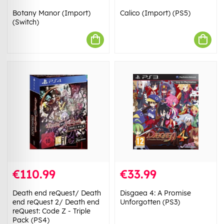
Botany Manor (Import)
Calico (Import) (PS5)
(Switch)
€110.99
€33.99
Death end reQuest/ Death
Disgaea 4: A Promise
end reQuest 2/ Death end
Unforgotten (PS3)
reQuest: Code Z - Triple
Pack (PS4)