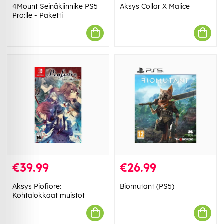
4Mount Seinäkiinnike PS5
Aksys Collar X Malice
Pro:lle - Paketti
€39.99
€26.99
Aksys Piofiore:
Biomutant (PS5)
Kohtalokkaat muistot