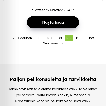
tuotteet
32
Näyttää
6347
*
Näytä lisää
«
Edellinen
1
..
107
108
109
110
..
199
Seuraava
»
Paljon pelikonsoleita ja tarvikkeita
Teknikproffsetissa olemme keränneet kaikki tärkeimmät
pelikonsolit. Täältä löydät Xboxin, Nintendon ja
Playstationin kaltaisia pelikonsoleita sekä kaikki