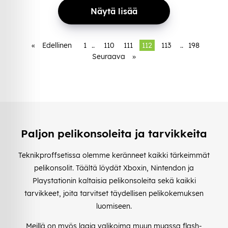
Näytä lisää
«
Edellinen
1
..
110
111
112
113
..
198
Seuraava
»
Paljon pelikonsoleita ja tarvikkeita
Teknikproffsetissa olemme keränneet kaikki tärkeimmät
pelikonsolit. Täältä löydät Xboxin, Nintendon ja
Playstationin kaltaisia pelikonsoleita sekä kaikki
tarvikkeet, joita tarvitset täydellisen pelikokemuksen
luomiseen.
Meillä on myös laaja valikoima muun muassa flash-