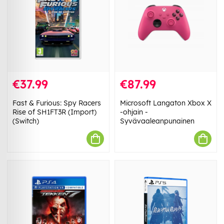
€37.99
€87.99
Fast & Furious: Spy Racers
Microsoft Langaton Xbox X
Rise of SH1FT3R (Import)
-ohjain -
(Switch)
Syvävaaleanpunainen