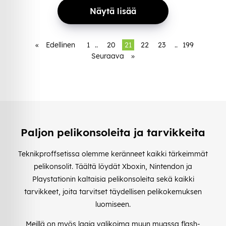
Näytä lisää
«
Edellinen
1
..
20
21
22
23
..
199
Seuraava
»
Paljon pelikonsoleita ja tarvikkeita
Teknikproffsetissa olemme keränneet kaikki tärkeimmät
pelikonsolit. Täältä löydät Xboxin, Nintendon ja
Playstationin kaltaisia pelikonsoleita sekä kaikki
tarvikkeet, joita tarvitset täydellisen pelikokemuksen
luomiseen.
Meillä on myös laaja valikoima muun muassa flash-