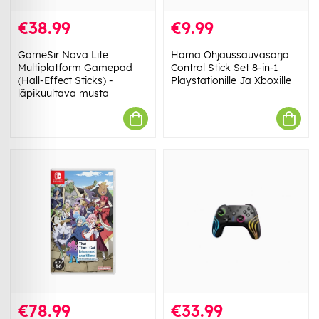
€38.99
€9.99
GameSir Nova Lite
Hama Ohjaussauvasarja
Multiplatform Gamepad
Control Stick Set 8-in-1
(Hall-Effect Sticks) -
Playstationille Ja Xboxille
läpikuultava musta
€78.99
€33.99