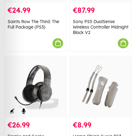
€24.99
€87.99
Saints Row The Third: The
Sony PS5 DualSense
Full Package (PS3)
Wireless Controller Midnight
Black V2
€26.99
€8.99