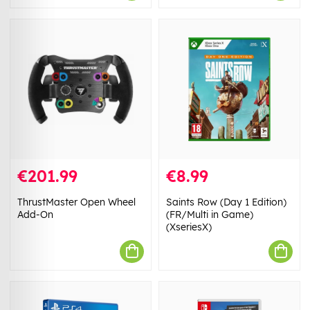
€201.99
€8.99
ThrustMaster Open Wheel
Saints Row (Day 1 Edition)
Add-On
(FR/Multi in Game)
(XseriesX)