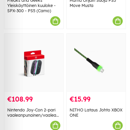
Freaks and Geeks
Hama Ohjain Suoja PS3
Yleiskäyttöinen kuuloke -
Move Musta
SPX-300 - PS5 (Camo)
€108.99
€15.99
Nintendo Joy-Con 2-pari
NITHO Lataus Johto XBOX
vaaleanpunainen/vaaleanvihreä
ONE