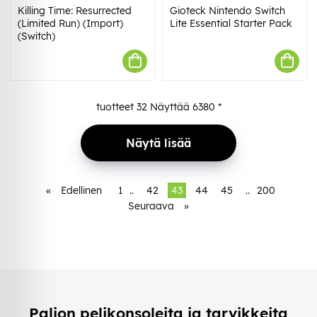
Killing Time: Resurrected
Gioteck Nintendo Switch
(Limited Run) (Import)
Lite Essential Starter Pack
(Switch)
tuotteet
32
Näyttää
6380
*
Näytä lisää
«
Edellinen
1
..
42
43
44
45
..
200
Seuraava
»
Paljon pelikonsoleita ja tarvikkeita