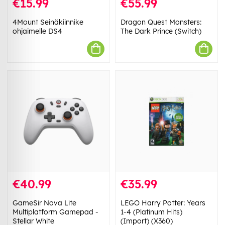
€15.99
€55.99
4Mount Seinäkiinnike
Dragon Quest Monsters:
ohjaimelle DS4
The Dark Prince (Switch)
€40.99
€35.99
GameSir Nova Lite
LEGO Harry Potter: Years
Multiplatform Gamepad -
1-4 (Platinum Hits)
Stellar White
(Import) (X360)