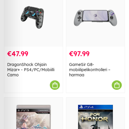
€47.99
€97.99
DragonShock Ohjain
GameSir G8-
Mizar+ - PS4/PC/Mobiilli
mobiilipelikontrolleri –
Camo
harmaa