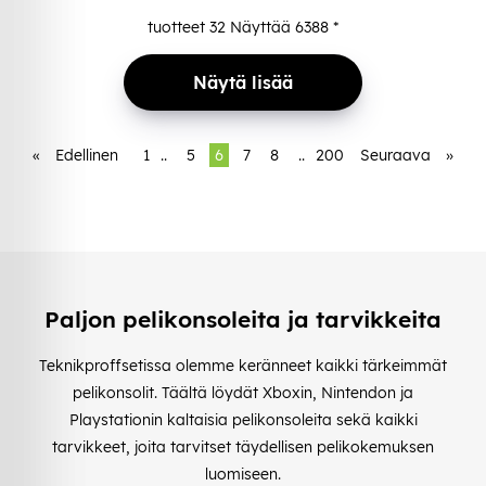
tuotteet
32
Näyttää
6388
*
Näytä lisää
«
Edellinen
1
..
5
6
7
8
..
200
Seuraava
»
Paljon pelikonsoleita ja tarvikkeita
Teknikproffsetissa olemme keränneet kaikki tärkeimmät
pelikonsolit. Täältä löydät Xboxin, Nintendon ja
Playstationin kaltaisia pelikonsoleita sekä kaikki
tarvikkeet, joita tarvitset täydellisen pelikokemuksen
luomiseen.