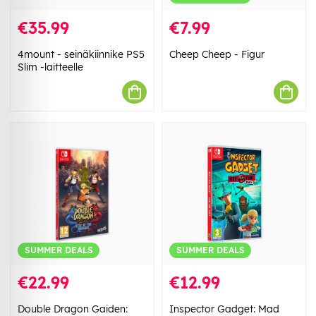
€35.99
€7.99
4mount - seinäkiinnike PS5
Cheep Cheep - Figur
Slim -laitteelle
SUMMER DEALS
SUMMER DEALS
€22.99
€12.99
Double Dragon Gaiden:
Inspector Gadget: Mad