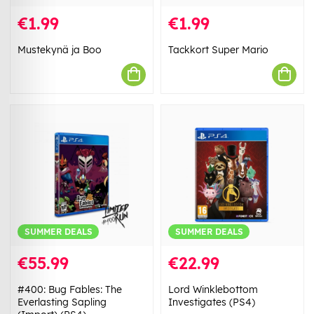
€1.99
€1.99
Mustekynä ja Boo
Tackkort Super Mario
SUMMER DEALS
SUMMER DEALS
€55.99
€22.99
#400: Bug Fables: The
Lord Winklebottom
Everlasting Sapling
Investigates (PS4)