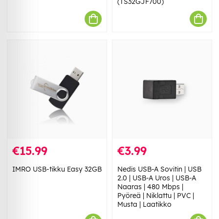
(TS32GJF700)
€15.99
€3.99
IMRO USB-tikku Easy 32GB
Nedis USB-A Sovitin | USB
2.0 | USB-A Uros | USB-A
Naaras | 480 Mbps |
Pyöreä | Niklattu | PVC |
Musta | Laatikko