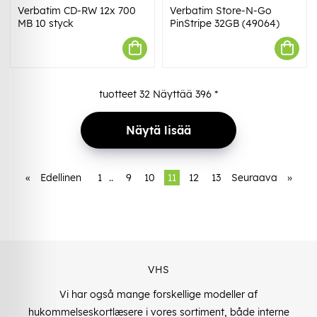
Verbatim CD-RW 12x 700
Verbatim Store-N-Go
MB 10 styck
PinStripe 32GB (49064)
tuotteet
32
Näyttää
396
*
Näytä lisää
«
Edellinen
1
..
9
10
11
12
13
Seuraava
»
VHS
Vi har også mange forskellige modeller af
hukommelseskortlæsere i vores sortiment, både interne