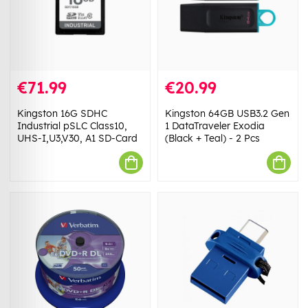
€71.99
€20.99
Kingston 16G SDHC
Kingston 64GB USB3.2 Gen
Industrial pSLC Class10,
1 DataTraveler Exodia
UHS-I,U3,V30, A1 SD-Card
(Black + Teal) - 2 Pcs