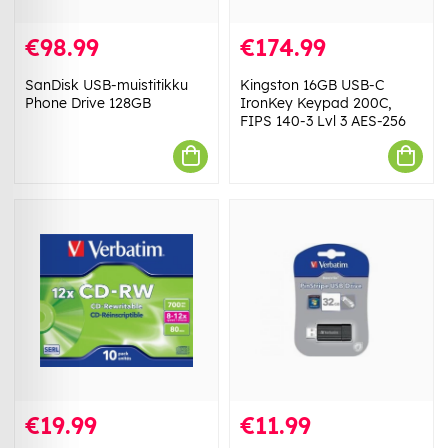
€98.99
€174.99
SanDisk USB-muistitikku
Kingston 16GB USB-C
Phone Drive 128GB
IronKey Keypad 200C,
FIPS 140-3 Lvl 3 AES-256
€19.99
€11.99