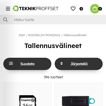
0
0
Start
KODINELEKTRONIIKKA
Tallennusvälineet
Tallennusvälineet
Suodata
Järjestellä
396
tuotteet