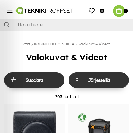
0
0
Start
KODINELEKTRONIIKKA
Valokuvat & Videot
Valokuvat & Videot
Suodata
Järjestellä
703
tuotteet