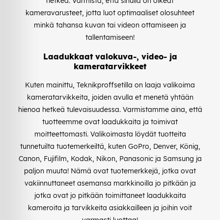
hetkeä. Varmista, että sinulla on oikeat
kameravarusteet, jotta luot optimaaliset olosuhteet
minkä tahansa kuvan tai videon ottamiseen ja
tallentamiseen!
Laadukkaat valokuva-, video- ja
kameratarvikkeet
Kuten mainittu, Teknikproffsetilla on laaja valikoima
kameratarvikkeita, joiden avulla et menetä yhtään
hienoa hetkeä tulevaisuudessa. Varmistamme aina, että
tuotteemme ovat laadukkaita ja toimivat
moitteettomasti. Valikoimasta löydät tuotteita
tunnetuilta tuotemerkeiltä, kuten GoPro, Denver, König,
Canon, Fujifilm, Kodak, Nikon, Panasonic ja Samsung ja
paljon muuta! Nämä ovat tuotemerkkejä, jotka ovat
vakiinnuttaneet asemansa markkinoilla jo pitkään ja
jotka ovat jo pitkään toimittaneet laadukkaita
kameroita ja tarvikkeita asiakkailleen ja joihin voit