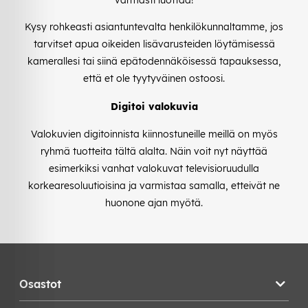
varmasti luottaa!
Kysy rohkeasti asiantuntevalta henkilökunnaltamme, jos
tarvitset apua oikeiden lisävarusteiden löytämisessä
kamerallesi tai siinä epätodennäköisessä tapauksessa,
että et ole tyytyväinen ostoosi.
Digitoi valokuvia
Valokuvien digitoinnista kiinnostuneille meillä on myös
ryhmä tuotteita tältä alalta. Näin voit nyt näyttää
esimerkiksi vanhat valokuvat televisioruudulla
korkearesoluutioisina ja varmistaa samalla, etteivät ne
huonone ajan myötä.
Osastot