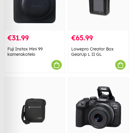
€31.99
€65.99
Fuji Instax Mini 99
Lowepro Creator Box
kamerakotelo
GearUp L II GL