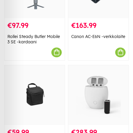
€97.99
€163.99
Rollei Steady Butler Mobile
Canon AC-E6N -verkkolaite
3 SE -kardaani
€59.99
€283.99