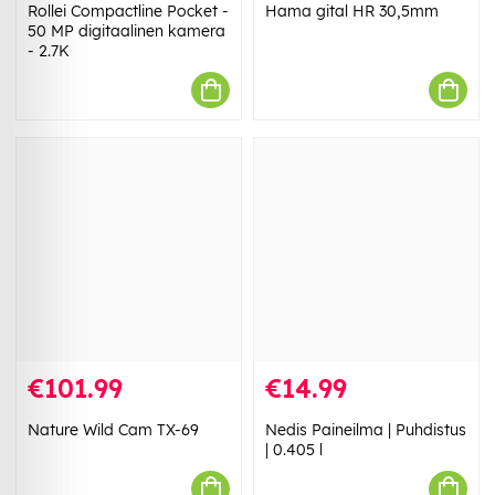
Rollei Compactline Pocket -
Hama gital HR 30,5mm
50 MP digitaalinen kamera
- 2.7K
€101.99
€14.99
Nature Wild Cam TX-69
Nedis Paineilma | Puhdistus
| 0.405 l