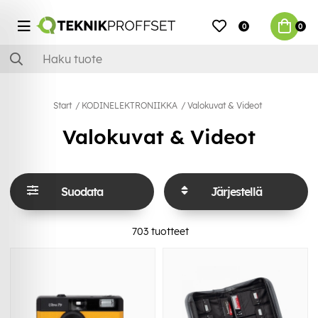
0
0
Start
KODINELEKTRONIIKKA
Valokuvat & Videot
Valokuvat & Videot
Suodata
Järjestellä
703
tuotteet