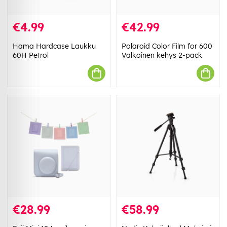
€4.99
€42.99
Hama Hardcase Laukku
Polaroid Color Film for 600
60H Petrol
Valkoinen kehys 2-pack
€28.99
€58.99