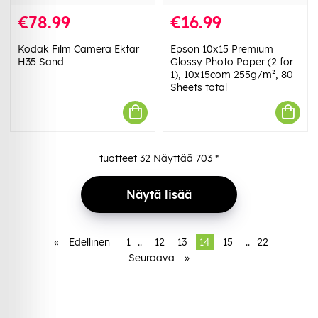
€78.99
€16.99
Kodak Film Camera Ektar
Epson 10x15 Premium
H35 Sand
Glossy Photo Paper (2 for
1), 10x15com 255g/m², 80
Sheets total
tuotteet
32
Näyttää
703
*
Näytä lisää
«
Edellinen
1
..
12
13
14
15
..
22
Seuraava
»