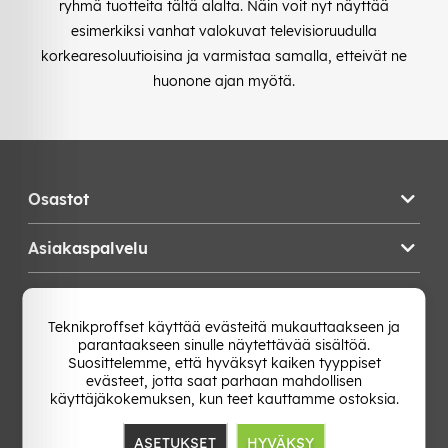
ryhmä tuotteita tältä alalta. Näin voit nyt näyttää
esimerkiksi vanhat valokuvat televisioruudulla
korkearesoluutioisina ja varmistaa samalla, etteivät ne
huonone ajan myötä.
Osastot
Asiakaspalvelu
Teknikproffset
Teknikproffset käyttää evästeitä mukauttaakseen ja
parantaakseen sinulle näytettävää sisältöä.
Vaihda Maa
Suosittelemme, että hyväksyt kaiken tyyppiset
evästeet, jotta saat parhaan mahdollisen
käyttäjäkokemuksen, kun teet kauttamme ostoksia.
ASETUKSET
HYVÄKSY