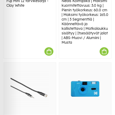
Fuji Mini 12 tarvikesarja -
Nedis Kolmijalka | Maksimi
Clay White
kuormitettavuus: 3.0 kg |
Pienin työkorkeus: 60.0 cm
| Maksimi työkorkeus: 165.0
cm | 3 Segmenttiä |
Käänneltävä ja
kallistettava | Matkalaukku
sisältyy | Itsesäätyvät jalat
| ABS-Muovi / Alumiini |
Musta