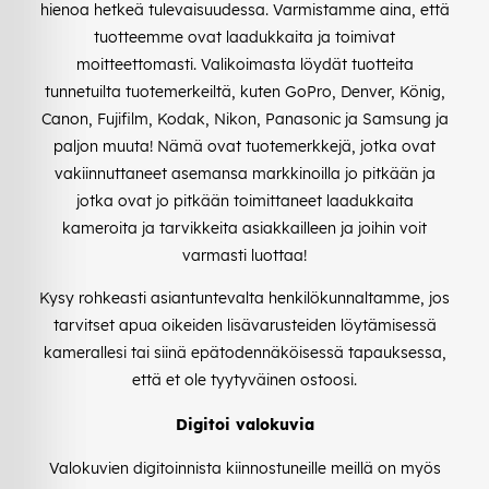
hienoa hetkeä tulevaisuudessa. Varmistamme aina, että
tuotteemme ovat laadukkaita ja toimivat
moitteettomasti. Valikoimasta löydät tuotteita
tunnetuilta tuotemerkeiltä, kuten GoPro, Denver, König,
Canon, Fujifilm, Kodak, Nikon, Panasonic ja Samsung ja
paljon muuta! Nämä ovat tuotemerkkejä, jotka ovat
vakiinnuttaneet asemansa markkinoilla jo pitkään ja
jotka ovat jo pitkään toimittaneet laadukkaita
kameroita ja tarvikkeita asiakkailleen ja joihin voit
varmasti luottaa!
Kysy rohkeasti asiantuntevalta henkilökunnaltamme, jos
tarvitset apua oikeiden lisävarusteiden löytämisessä
kamerallesi tai siinä epätodennäköisessä tapauksessa,
että et ole tyytyväinen ostoosi.
Digitoi valokuvia
Valokuvien digitoinnista kiinnostuneille meillä on myös