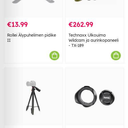
€13.99
€262.99
Rollei Älypuhelimen pidike
Technaxx Ulkouima
II
Wildcam ja aurinkopaneeli
- TX-189