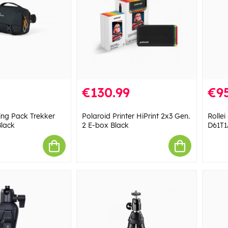
€130.99
€95
ng Pack Trekker
Polaroid Printer HiPrint 2x3 Gen.
Rollei
Black
2 E-box Black
D61T