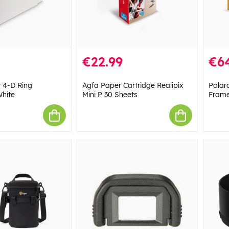
€22.99
€6
 4-D Ring
Agfa Paper Cartridge Realipix
Polar
hite
Mini P 30 Sheets
Frame