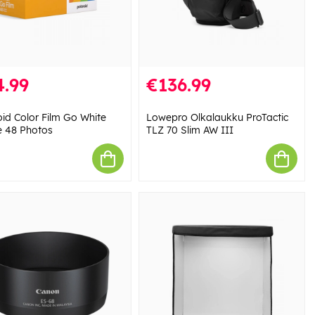
4.99
€136.99
oid Color Film Go White
Lowepro Olkalaukku ProTactic
 48 Photos
TLZ 70 Slim AW III