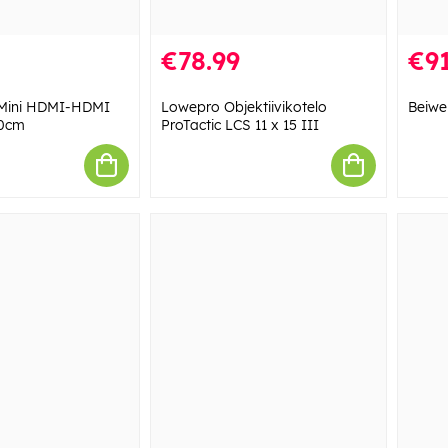
€78.99
€91
 Mini HDMI-HDMI
Lowepro Objektiivikotelo
Beiwe
80cm
ProTactic LCS 11 x 15 III