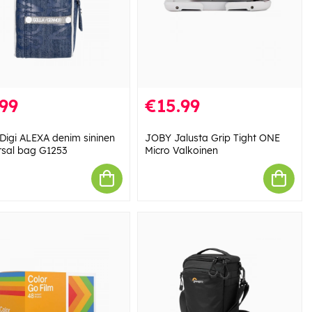
99
€15.99
 Digi ALEXA denim sininen
JOBY Jalusta Grip Tight ONE
rsal bag G1253
Micro Valkoinen