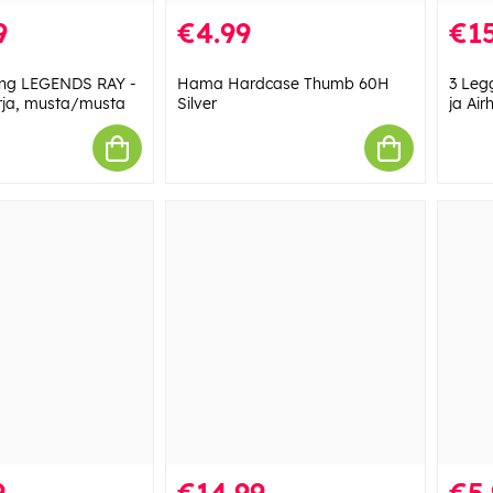
9
€4.99
€1
ing LEGENDS RAY -
Hama Hardcase Thumb 60H
3 Leg
rja, musta/musta
Silver
ja Air
9
€14.99
€5.