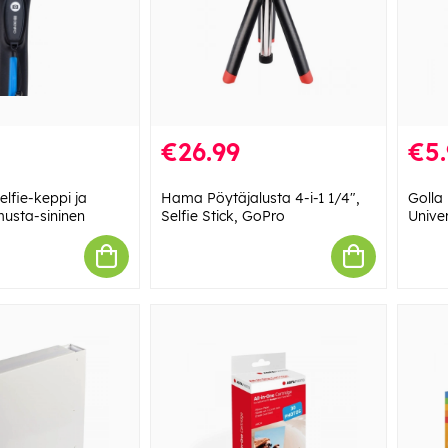
€26.99
€5.
lfie-keppi ja
Hama Pöytäjalusta 4-i-1 1/4",
Golla
musta-sininen
Selfie Stick, GoPro
Unive