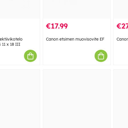
€17.99
€27
ktiivikotelo
Canon etsimen muovisovite EF
Canon
 11 x 18 III