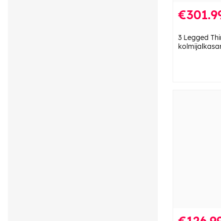
€301.9
3 Legged Th
kolmijalkasa
€126.9