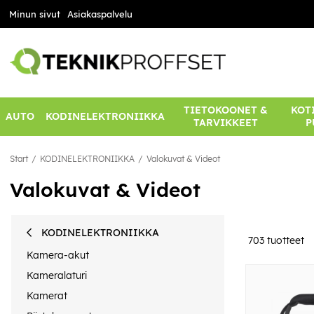
Minun sivut
Asiakaspalvelu
TIETOKOONET &
KOTI
AUTO
KODINELEKTRONIIKKA
TARVIKKEET
P
Start
KODINELEKTRONIIKKA
Valokuvat & Videot
Valokuvat & Videot
KODINELEKTRONIIKKA
703
tuotteet
Kamera-akut
Kameralaturi
Kamerat