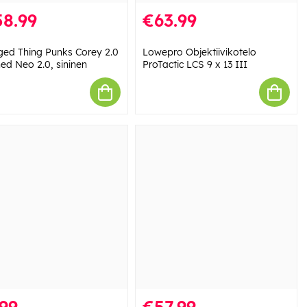
58.99
€63.99
ged Thing Punks Corey 2.0
Lowepro Objektiivikotelo
hed Neo 2.0, sininen
ProTactic LCS 9 x 13 III
99
€57.99