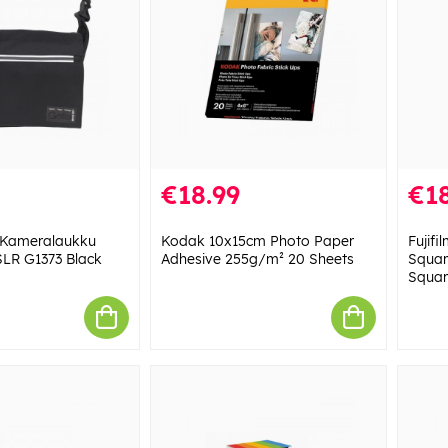
€18.99
€18
 Kameralaukku
Kodak 10x15cm Photo Paper
Fujifi
SLR G1373 Black
Adhesive 255g/m² 20 Sheets
Squar
Squar