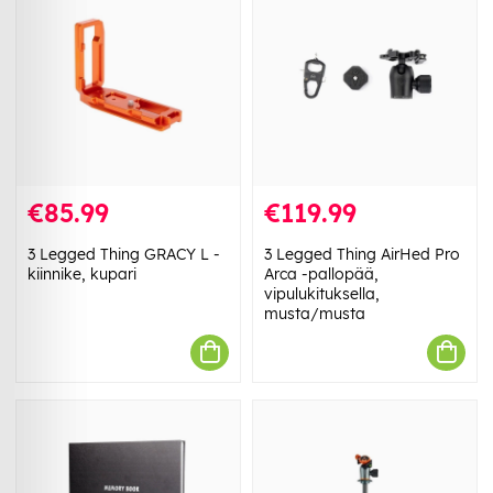
€85.99
€119.99
3 Legged Thing GRACY L -
3 Legged Thing AirHed Pro
kiinnike, kupari
Arca -pallopää,
vipulukituksella,
musta/musta