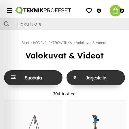
0
0
Start
KODINELEKTRONIIKKA
Valokuvat & Videot
Valokuvat & Videot
Suodata
Järjestellä
704
tuotteet