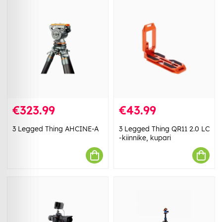
€323.99
€43.99
3 Legged Thing AHCINE-A
3 Legged Thing QR11 2.0 LC
-kiinnike, kupari