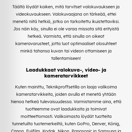
Täältä löydät kaiken, mitä tarvitset valokuvaukseen ja
videokuvaukseen. Valokuvaajana on tärkeää, ettei
menetä niitä hetkiä, jotka on tarkoitettu ikuistettaviksi.
Jos näin käy, sinulla ei ole varaa missata sitä erityistä
hetkeä. Varmista, että sinulla on oikeat
kameravarusteet, jotta luot optimaaliset olosuhteet
minkä tahansa kuvan tai videon ottamiseen ja
tallentamiseen!
Laadukkaat valokuva-, video- ja
kameratarvikkeet
Kuten mainittu, Teknikproffsetilla on laaja valikoima
kameratarvikkeita, joiden avulla et menetä yhtään
hienoa hetkeä tulevaisuudessa. Varmistamme aina, että
tuotteemme ovat laadukkaita ja toimivat
moitteettomasti. Valikoimasta löydät tuotteita
tunnetuilta tuotemerkeiltä, kuten GoPro, Denver, König,
Canon, Fujifilm, Kodak, Nikon, Panasonic ja Samsung ja