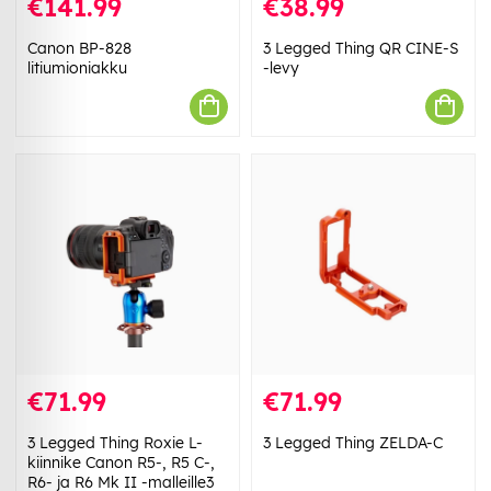
€141.99
€38.99
Canon BP-828
3 Legged Thing QR CINE-S
litiumioniakku
-levy
€71.99
€71.99
3 Legged Thing Roxie L-
3 Legged Thing ZELDA-C
kiinnike Canon R5-, R5 C-,
R6- ja R6 Mk II -malleille3