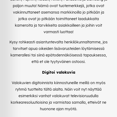
paljon muuta! Nämä ovat tuotemerkkejä, jotka ovat
vakiinnuttaneet asemansa markkinoilla jo pitkään ja
jotka ovat jo pitkään toimittaneet laadukkaita
kameroita ja tarvikkeita asiakkailleen ja joihin voit
varmasti luottaa!
Kysy rohkeasti asiantuntevalta henkilökunnaltamme, jos
tarvitset apua oikeiden lisävarusteiden löytämisessä
kamerallesi tai siinä epätodennäköisessä tapauksessa,
että et ole tyytyväinen ostoosi.
Digitoi valokuvia
Valokuvien digitoinnista kiinnostuneille meillä on myös
ryhmä tuotteita tältä alalta. Näin voit nyt näyttää
esimerkiksi vanhat valokuvat televisioruudulla
korkearesoluutioisina ja varmistaa samalla, etteivät ne
huonone ajan myötä.