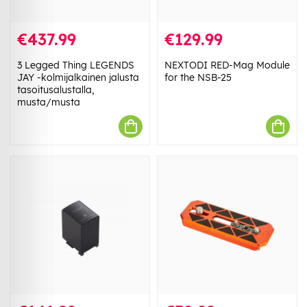
€437.99
€129.99
3 Legged Thing LEGENDS
NEXTODI RED-Mag Module
JAY -kolmijalkainen jalusta
for the NSB-25
tasoitusalustalla,
musta/musta