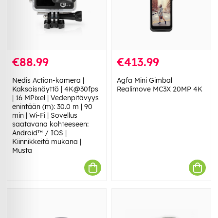
€88.99
€413.99
Nedis Action-kamera |
Agfa Mini Gimbal
Kaksoisnäyttö | 4K@30fps
Realimove MC3X 20MP 4K
| 16 MPixel | Vedenpitävyys
enintään (m): 30.0 m | 90
min | Wi-Fi | Sovellus
saatavana kohteeseen:
Android™ / IOS |
Kiinnikkeitä mukana |
Musta