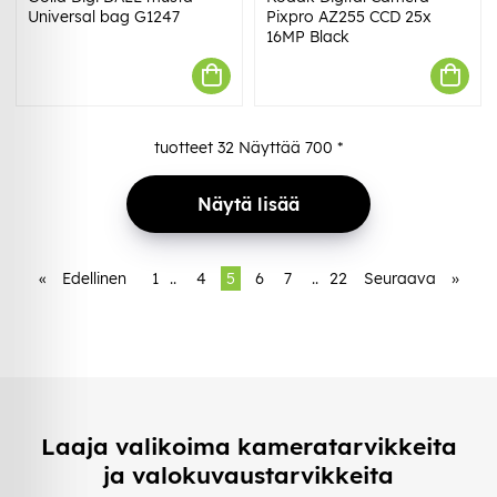
Universal bag G1247
Pixpro AZ255 CCD 25x
16MP Black
tuotteet
32
Näyttää
700
*
Näytä lisää
«
Edellinen
1
..
4
5
6
7
..
22
Seuraava
»
Laaja valikoima kameratarvikkeita
ja valokuvaustarvikkeita