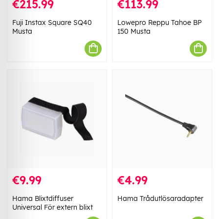
€215.99
€113.99
Fuji Instax Square SQ40
Lowepro Reppu Tahoe BP
Musta
150 Musta
€9.99
€4.99
Hama Blixtdiffuser
Hama Trådutlösaradapter
Universal För extern blixt