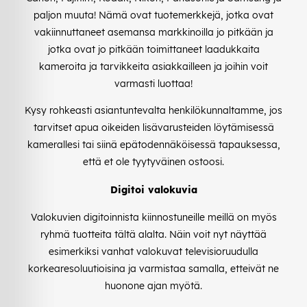
paljon muuta! Nämä ovat tuotemerkkejä, jotka ovat
vakiinnuttaneet asemansa markkinoilla jo pitkään ja
jotka ovat jo pitkään toimittaneet laadukkaita
kameroita ja tarvikkeita asiakkailleen ja joihin voit
varmasti luottaa!
Kysy rohkeasti asiantuntevalta henkilökunnaltamme, jos
tarvitset apua oikeiden lisävarusteiden löytämisessä
kamerallesi tai siinä epätodennäköisessä tapauksessa,
että et ole tyytyväinen ostoosi.
Digitoi valokuvia
Valokuvien digitoinnista kiinnostuneille meillä on myös
ryhmä tuotteita tältä alalta. Näin voit nyt näyttää
esimerkiksi vanhat valokuvat televisioruudulla
korkearesoluutioisina ja varmistaa samalla, etteivät ne
huonone ajan myötä.