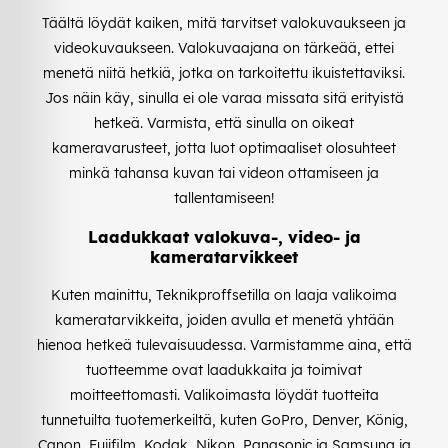
Täältä löydät kaiken, mitä tarvitset valokuvaukseen ja
videokuvaukseen. Valokuvaajana on tärkeää, ettei
menetä niitä hetkiä, jotka on tarkoitettu ikuistettaviksi.
Jos näin käy, sinulla ei ole varaa missata sitä erityistä
hetkeä. Varmista, että sinulla on oikeat
kameravarusteet, jotta luot optimaaliset olosuhteet
minkä tahansa kuvan tai videon ottamiseen ja
tallentamiseen!
Laadukkaat valokuva-, video- ja
kameratarvikkeet
Kuten mainittu, Teknikproffsetilla on laaja valikoima
kameratarvikkeita, joiden avulla et menetä yhtään
hienoa hetkeä tulevaisuudessa. Varmistamme aina, että
tuotteemme ovat laadukkaita ja toimivat
moitteettomasti. Valikoimasta löydät tuotteita
tunnetuilta tuotemerkeiltä, kuten GoPro, Denver, König,
Canon, Fujifilm, Kodak, Nikon, Panasonic ja Samsung ja