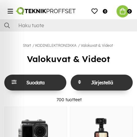
0
0
Start
KODINELEKTRONIIKKA
Valokuvat & Videot
Valokuvat & Videot
Suodata
Järjestellä
700
tuotteet